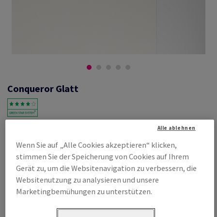
Conqueror Glatt
#601263
Alle ablehnen
Conqueror Glatt, cream, 160g/m2,, ohne Wasserzeichen, woodfree
Wenn Sie auf „Alle Cookies akzeptieren“ klicken,
ECF with 15% cotton, 208µm, 720mm x 1020mm, B1+, SB, Paket zu 150
stimmen Sie der Speicherung von Cookies auf Ihrem
Bogen/Blatt, FSC Mix Credit
Gerät zu, um die Websitenavigation zu verbessern, die
Produktinformation
Produkt weiterempfehlen
Websitenutzung zu analysieren und unsere
Marketingbemühungen zu unterstützen.
Listenpreis
€ 1 383,60