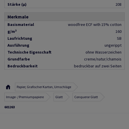
Stärke (µ)
208
Merkmale
Basismaterial
woodfree ECF with 15% cotton
g/m²
160
Laufrichtung
SB
Ausführung
ungerippt
Technische Eigenschaft
ohne Wasserzeichen
Grundfarbe
creme/natur/chamois
Bedruckbarkeit
bedruckbar auf zwei Seiten
Papier, Grafischer Karton, Umschläge
Image- / Premiumpapiere
Glatt
Conqueror Glatt
601263