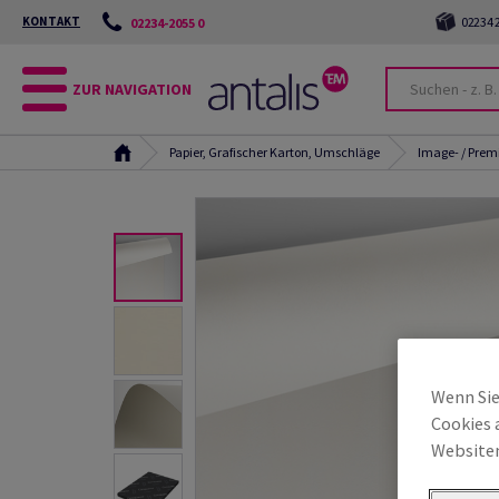
KONTAKT
02234 2
02234-2055 0
ZUR NAVIGATION
Papier, Grafischer Karton, Umschläge
Image- / Pre
Wenn Sie
Cookies 
Websiten