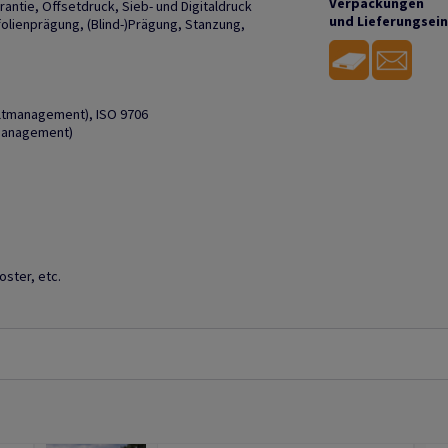
Verpackungen
arantie, Offsetdruck, Sieb- und Digitaldruck
und Lieferungsei
ßfolienprägung, (Blind-)Prägung, Stanzung,
eltmanagement), ISO 9706
smanagement)
ster, etc.