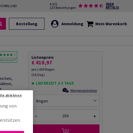
4.9/5
ÜBER
DOWNLOAD
123 Bewertungen
ANTALIS
Bestellung
Anmeldung
Mein Warenkorb
Listenpreis
€ 410,97
pro 1 000 Bogen
(34,6 kg )
eichen,
LIEFERZEIT 2-3 TAGE
 640mm,
t
Mengeneinheiten
Alle ablehnen
Bogen
rung von
rempfehlen
−
+
erstützen.