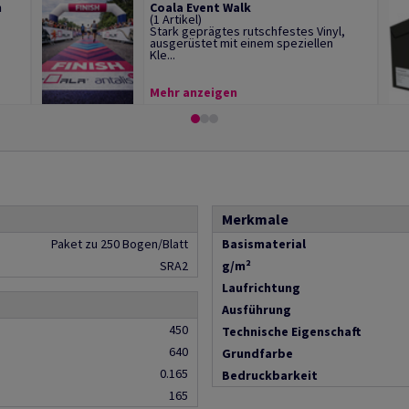
m
Coala Event Walk
(1 Artikel)
Stark geprägtes rutschfestes Vinyl,
ausgerüstet mit einem speziellen
Kle...
Mehr anzeigen
Merkmale
Paket zu 250 Bogen/Blatt
Basismaterial
SRA2
g/m²
Laufrichtung
Ausführung
450
Technische Eigenschaft
640
Grundfarbe
0.165
Bedruckbarkeit
165