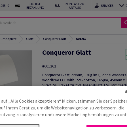
SICHERE
KONTAKT ZU
055 - 0
SERVICES
BEZAHLUNG
ANTALIS
miumpapiere
Glatt
Conqueror Glatt
601262
Conqueror Glatt
#601262
Conqueror Glatt, cream, 120g/m2,, ohne Wasserz
woodfree ECF with 15% cotton, 165µm, 450mm x
SRA2, SB, Paket zu 250 Bogen/Blatt, FSC Mix Credi
Muster bestellen
 auf „Alle Cookies akzeptieren“ klicken, stimmen Sie der Speiche
Produktinformation
Produkt weite
auf Ihrem Gerät zu, um die Websitenavigation zu verbessern, die
utzung zu analysieren und unsere Marketingbemühungen zu unt