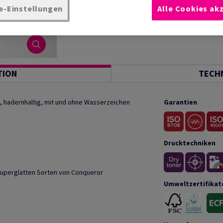
e-Einstellungen
Alle Cookies ak
TION
TECH
, hadernhaltig, mit und ohne Wasserzeichen
Garantien
Drucktechniken
superglatten Sorten von Conqueror
Umweltzertifikat