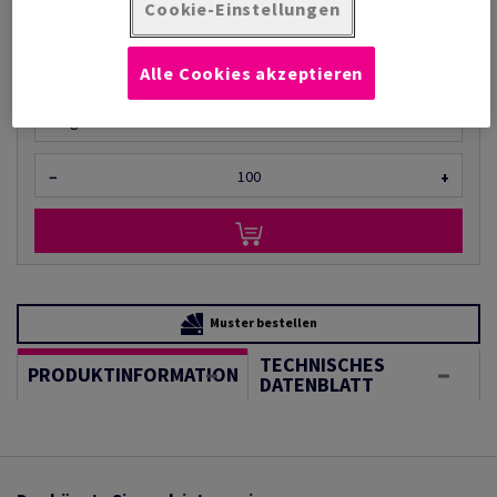
pro 1 000 Bogen
Cookie-Einstellungen
(86,4 kg )
LIEFERZEIT 2-3 TAGE
Alle Cookies akzeptieren
Mengeneinheiten
Bogen
−
+
Muster bestellen
TECHNISCHES
PRODUKTINFORMATION
DATENBLATT