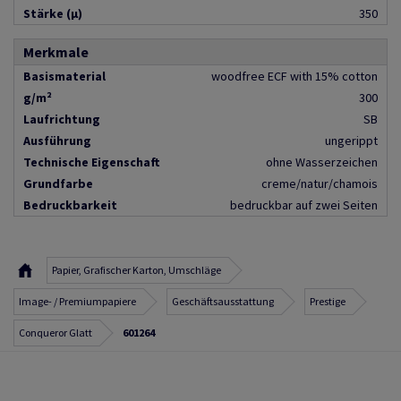
Stärke (µ)
350
Merkmale
Basismaterial
woodfree ECF with 15% cotton
g/m²
300
Laufrichtung
SB
Ausführung
ungerippt
Technische Eigenschaft
ohne Wasserzeichen
Grundfarbe
creme/natur/chamois
Bedruckbarkeit
bedruckbar auf zwei Seiten
Papier, Grafischer Karton, Umschläge
Image- / Premiumpapiere
Geschäftsausstattung
Prestige
Conqueror Glatt
601264