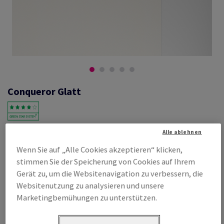
Conqueror Glatt
#601264
Alle ablehnen
Conqueror Glatt, cream, 300g/m2,, ohne Wasserzeichen, woodfree
Wenn Sie auf „Alle Cookies akzeptieren“ klicken,
ECF with 15% cotton, 350µm, 450mm x 640mm, SRA2, SB, Paket zu 100
stimmen Sie der Speicherung von Cookies auf Ihrem
Bogen/Blatt, FSC Mix Credit
Gerät zu, um die Websitenavigation zu verbessern, die
Produktinformation
Produkt weiterempfehlen
Websitenutzung zu analysieren und unsere
Marketingbemühungen zu unterstützen.
Listenpreis
€ 1 061,83