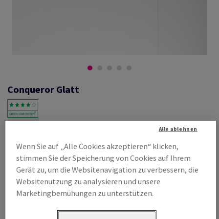
Conqueror Glatt
#601254
Alle ablehnen
Conqueror Glatt, oyster, 100g/m2,, mit Wasserzeichen, woodfree
Wenn Sie auf „Alle Cookies akzeptieren“ klicken,
ECF with 15% cotton, 130µm, 450mm x 640mm, SRA2, SB, Paket zu 500
stimmen Sie der Speicherung von Cookies auf Ihrem
Bogen/Blatt, FSC Mix Credit
Gerät zu, um die Websitenavigation zu verbessern, die
Produktinformation
Produkt weiterempfehlen
Websitenutzung zu analysieren und unsere
Marketingbemühungen zu unterstützen.
Listenpreis
€ 341,65