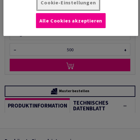
pro 1 000 Bogen
Cookie-Einstellungen
(28,8 kg )
LIEFERZEIT 2-3 TAGE
Alle Cookies akzeptieren
Mengeneinheiten
Bogen
−
+
Muster bestellen
TECHNISCHES
PRODUKTINFORMATION
DATENBLATT