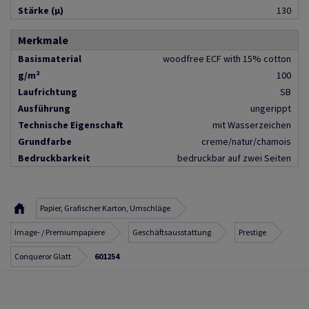
Stärke (µ)
130
Merkmale
Basismaterial
woodfree ECF with 15% cotton
g/m²
100
Laufrichtung
SB
Ausführung
ungerippt
Technische Eigenschaft
mit Wasserzeichen
Grundfarbe
creme/natur/chamois
Bedruckbarkeit
bedruckbar auf zwei Seiten
Papier, Grafischer Karton, Umschläge
Image- / Premiumpapiere
Geschäftsausstattung
Prestige
Conqueror Glatt
601254