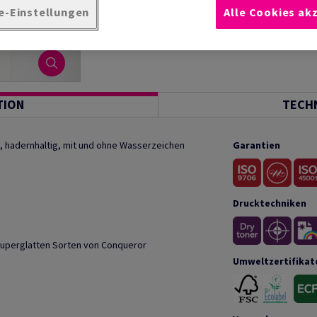
e-Einstellungen
Alle Cookies ak
TION
TECH
, hadernhaltig, mit und ohne Wasserzeichen
Garantien
Drucktechniken
superglatten Sorten von Conqueror
Umweltzertifikat