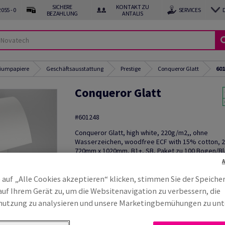
SICHERE
KONTAKT ZU
055 - 0
SERVICES
BEZAHLUNG
ANTALIS
miumpapiere
Geschäftsausstattung
Prestige
Conqueror Glatt
601
Conqueror Glatt
#601248
Conqueror Glatt, high white, 220g/m2,, ohne
Wasserzeichen, woodfree ECF with 15% cotton, 
720mm x 1020mm, B1+, SB, Paket zu 100 Bogen/Bl
Mix Credit
Muster bestellen
 auf „Alle Cookies akzeptieren“ klicken, stimmen Sie der Speiche
auf Ihrem Gerät zu, um die Websitenavigation zu verbessern, die
Produktinformation
Produkt weite
utzung zu analysieren und unsere Marketingbemühungen zu unt