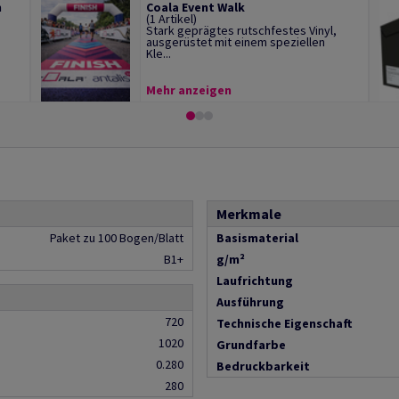
m
Coala Event Walk
(1 Artikel)
Stark geprägtes rutschfestes Vinyl,
ausgerüstet mit einem speziellen
Kle...
Mehr anzeigen
Merkmale
Paket zu 100 Bogen/Blatt
Basismaterial
B1+
g/m²
Laufrichtung
Ausführung
720
Technische Eigenschaft
1020
Grundfarbe
0.280
Bedruckbarkeit
280