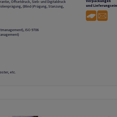
Verpackungen
arantie, Offsetdruck, Sieb- und Digitaldruck
und Lieferungsei
ßfolienprägung, (Blind-)Prägung, Stanzung,
eltmanagement), ISO 9706
smanagement)
ster, etc.