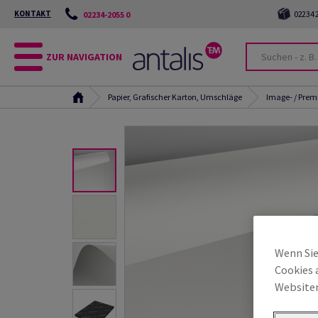
KONTAKT
02234 2
02234-2055 0
ZUR NAVIGATION
Papier, Grafischer Karton, Umschläge
Image- / Pre
Wenn Sie
Cookies 
Websiten