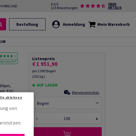
4.9/5
ÜBER
DOWNLOAD
123 Bewertungen
ANTALIS
Bestellung
Anmeldung
Mein Warenkorb
248
Listenpreis
€ 1 951,90
pro 1 000 Bogen
(162 kg )
AUF LAGER
280µm,
att, FSC
Mengeneinheiten
Alle ablehnen
Bogen
rung von
−
+
rempfehlen
erstützen.