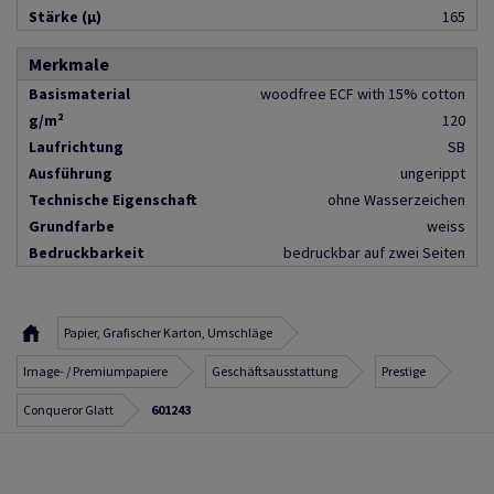
Stärke (µ)
165
Merkmale
Basismaterial
woodfree ECF with 15% cotton
g/m²
120
Laufrichtung
SB
Ausführung
ungerippt
Technische Eigenschaft
ohne Wasserzeichen
Grundfarbe
weiss
Bedruckbarkeit
bedruckbar auf zwei Seiten
Papier, Grafischer Karton, Umschläge
Image- / Premiumpapiere
Geschäftsausstattung
Prestige
Conqueror Glatt
601243