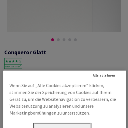
Conqueror Glatt
#601243
Alle ablehnen
Conqueror Glatt, high white, 120g/m2,, ohne Wasserzeichen,
Wenn Sie auf „Alle Cookies akzeptieren“ klicken,
woodfree ECF with 15% cotton, 165µm, 720mm x 1020mm, B1+, SB,
stimmen Sie der Speicherung von Cookies auf Ihrem
Paket zu 250 Bogen/Blatt, FSC Mix Credit
Gerät zu, um die Websitenavigation zu verbessern, die
Produktinformation
Produkt weiterempfehlen
Websitenutzung zu analysieren und unsere
Marketingbemühungen zu unterstützen.
Listenpreis
€ 1 025,16