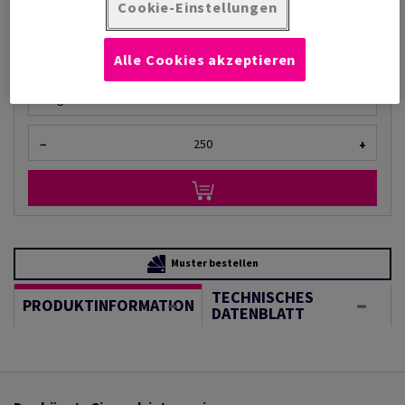
pro 1 000 Bogen
Cookie-Einstellungen
(88,1 kg )
BEGRENZTES LAGER
Alle Cookies akzeptieren
Mengeneinheiten
Bogen
−
+
Muster bestellen
TECHNISCHES
PRODUKTINFORMATION
DATENBLATT