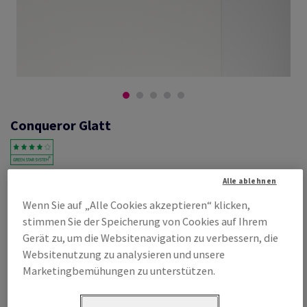
Conqueror Glatt
#601242
Alle ablehnen
Conqueror Glatt, high white, 120g/m2,, ohne Wasserzeichen,
Wenn Sie auf „Alle Cookies akzeptieren“ klicken,
woodfree ECF with 15% cotton, 165µm, 450mm x 640mm, SRA2, SB,
stimmen Sie der Speicherung von Cookies auf Ihrem
Paket zu 250 Bogen/Blatt, FSC Mix Credit
Gerät zu, um die Websitenavigation zu verbessern, die
Produktinformation
Produkt weiterempfehlen
Websitenutzung zu analysieren und unsere
Marketingbemühungen zu unterstützen.
Listenpreis
€ 384,56