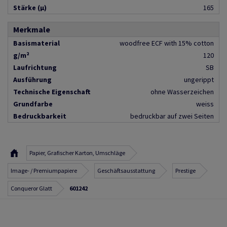
Stärke (µ)
165
Merkmale
Basismaterial
woodfree ECF with 15% cotton
g/m²
120
Laufrichtung
SB
Ausführung
ungerippt
Technische Eigenschaft
ohne Wasserzeichen
Grundfarbe
weiss
Bedruckbarkeit
bedruckbar auf zwei Seiten
Papier, Grafischer Karton, Umschläge
Image- / Premiumpapiere
Geschäftsausstattung
Prestige
Conqueror Glatt
601242