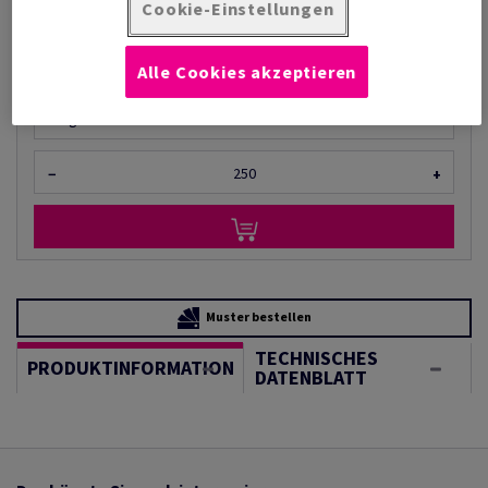
pro 1 000 Bogen
Cookie-Einstellungen
(34,6 kg )
AUF LAGER
Alle Cookies akzeptieren
Mengeneinheiten
Bogen
−
+
Muster bestellen
TECHNISCHES
PRODUKTINFORMATION
DATENBLATT