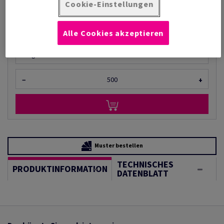
pro 1 000 Bogen
Cookie-Einstellungen
(28,8 kg )
LIEFERZEIT 2-3 TAGE
Alle Cookies akzeptieren
Mengeneinheiten
Bogen
−
+
Muster bestellen
TECHNISCHES
PRODUKTINFORMATION
DATENBLATT