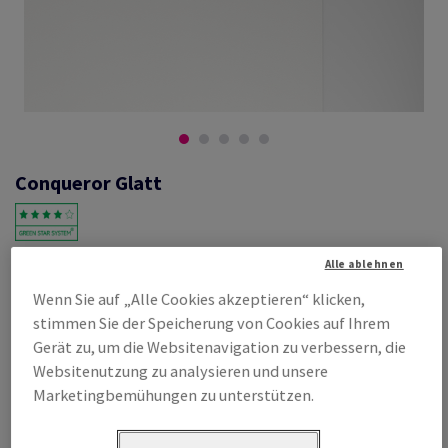
Conqueror Glatt
#601241
Alle ablehnen
Conqueror Glatt, high white, 100g/m2,, mit Wasserzeichen, woodfree
Wenn Sie auf „Alle Cookies akzeptieren“ klicken,
ECF with 15% cotton, 130µm, 450mm x 640mm, SRA2, SB, Paket zu 500
stimmen Sie der Speicherung von Cookies auf Ihrem
Bogen/Blatt, FSC Mix Credit
Gerät zu, um die Websitenavigation zu verbessern, die
Produktinformation
Produkt weiterempfehlen
Websitenutzung zu analysieren und unsere
Marketingbemühungen zu unterstützen.
Listenpreis
€ 356,38