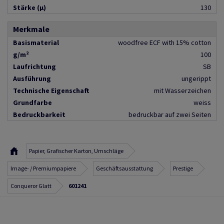
Stärke (µ)
130
Merkmale
Basismaterial
woodfree ECF with 15% cotton
g/m²
100
Laufrichtung
SB
Ausführung
ungerippt
Technische Eigenschaft
mit Wasserzeichen
Grundfarbe
weiss
Bedruckbarkeit
bedruckbar auf zwei Seiten
Papier, Grafischer Karton, Umschläge
Image- / Premiumpapiere
Geschäftsausstattung
Prestige
Conqueror Glatt
601241