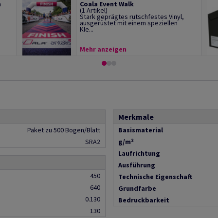
m
Coala Event Walk
(1 Artikel)
Stark geprägtes rutschfestes Vinyl,
ausgerüstet mit einem speziellen
Kle...
Mehr anzeigen
Merkmale
Paket zu 500 Bogen/Blatt
Basismaterial
SRA2
g/m²
Laufrichtung
Ausführung
450
Technische Eigenschaft
640
Grundfarbe
0.130
Bedruckbarkeit
130