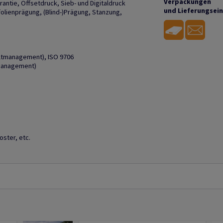
Verpackungen
arantie, Offsetdruck, Sieb- und Digitaldruck
und Lieferungsei
ßfolienprägung, (Blind-)Prägung, Stanzung,
eltmanagement), ISO 9706
smanagement)
ster, etc.