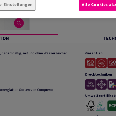
e-Einstellungen
Alle Cookies ak
TION
TECH
, hadernhaltig, mit und ohne Wasserzeichen
Garantien
Drucktechniken
superglatten Sorten von Conqueror
Umweltzertifikat