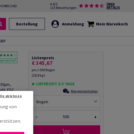
4.9/5
ÜBER
DOWNLOAD
123 Bewertungen
ANTALIS
Bestellung
Anmeldung
Mein Warenkorb
217
Listenpreis
€ 345,67
pro 1 000 Bogen
(28,8 kg )
LIEFERZEIT 2-3 TAGE
130µm,
att, FSC
Mengeneinheiten
Alle ablehnen
Bogen
rung von
−
+
rempfehlen
erstützen.