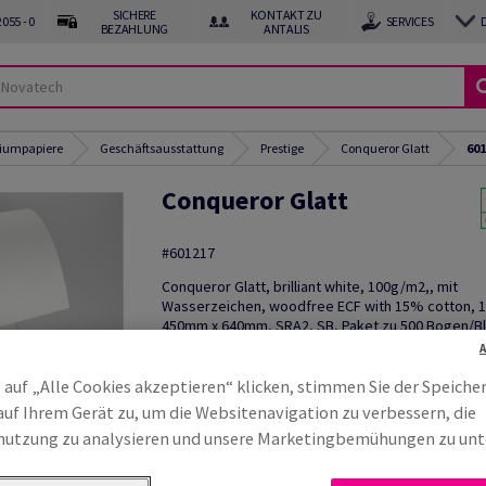
SICHERE
KONTAKT ZU
055 - 0
SERVICES
BEZAHLUNG
ANTALIS
miumpapiere
Geschäftsausstattung
Prestige
Conqueror Glatt
601
Conqueror Glatt
#601217
Conqueror Glatt, brilliant white, 100g/m2,, mit
Wasserzeichen, woodfree ECF with 15% cotton, 
450mm x 640mm, SRA2, SB, Paket zu 500 Bogen/Bl
Mix Credit
Muster bestellen
 auf „Alle Cookies akzeptieren“ klicken, stimmen Sie der Speiche
auf Ihrem Gerät zu, um die Websitenavigation zu verbessern, die
Produktinformation
Produkt weite
utzung zu analysieren und unsere Marketingbemühungen zu unt