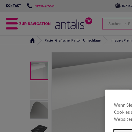
KONTAKT
02234 2
02234-2055 0
ZUR NAVIGATION
Papier, Grafischer Karton, Umschläge
Image- / Pre
Wenn Sie
Cookies 
Websiten