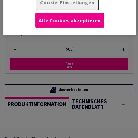
pro 1 000 Bogen
Cookie-Einstellungen
(28,8 kg )
AUF LAGER
Alle Cookies akzeptieren
Mengeneinheiten
Bogen
−
+
Muster bestellen
TECHNISCHES
PRODUKTINFORMATION
DATENBLATT