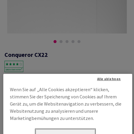
Conqueror CX22
#601342
Alle ablehnen
Conqueror CX22, diamond white, 100g/m2, smooth, ohne
Wenn Sie auf „Alle Cookies akzeptieren“ klicken,
Wasserzeichen, woodfree ECF with 15% cotton, 120µm, 450mm x
stimmen Sie der Speicherung von Cookies auf Ihrem
640mm, SRA2, SB, Paket zu 500 Bogen/Blatt, FSC Mix Credit
Gerät zu, um die Websitenavigation zu verbessern, die
Produktinformation
Produkt weiterempfehlen
Websitenutzung zu analysieren und unsere
Marketingbemühungen zu unterstützen.
Listenpreis
€ 356,38