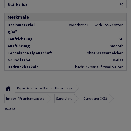
Stärke (µ)
120
Merkmale
Basismaterial
woodfree ECF with 15% cotton
g/m²
100
Laufrichtung
SB
Ausführung
smooth
Technische Eigenschaft
ohne Wasserzeichen
Grundfarbe
weiss
Bedruckbarkeit
bedruckbar auf zwei Seiten
Papier, Grafischer Karton, Umschläge
Image- / Premiumpapiere
Superglatt
Conqueror CX22
601342