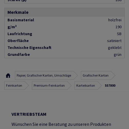
Merkmale
Basismaterial
holzfrei
g/m²
190
Laufrichtung
SB
Oberfläche
satiniert
Technische Eigenschaft
geklebt
Grundfarbe
grün
Papier, Grafischer Karton, Umschläge
Grafischer Karton
Feinkarton
Premium-Feinkarton
Karteikarton
557800
VERTRIEBSTEAM
Wünschen Sie eine Beratung zu unseren Produkten