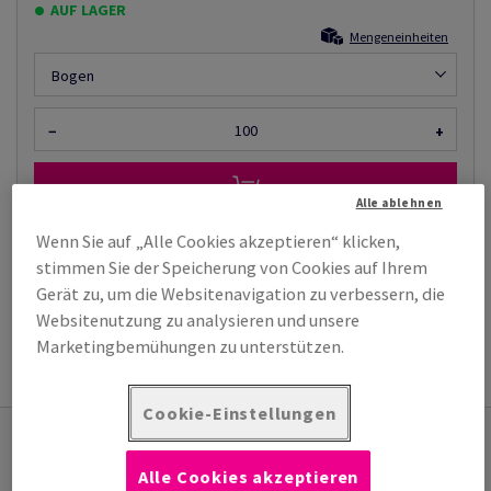
AUF LAGER
Mengeneinheiten
Bogen
−
+
Alle ablehnen
Wenn Sie auf „Alle Cookies akzeptieren“ klicken,
stimmen Sie der Speicherung von Cookies auf Ihrem
Muster bestellen
Gerät zu, um die Websitenavigation zu verbessern, die
TECHNISCHES
Websitenutzung zu analysieren und unsere
PRODUKTINFORMATION
DATENBLATT
Marketingbemühungen zu unterstützen.
Cookie-Einstellungen
Das könnte Sie auch interessieren
Alle Cookies akzeptieren
Karteikarton