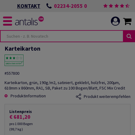
02234-2055 0
KONTAKT
Karteikarton
#557800
Karteikarton, grün, 190g/m2, satiniert, geklebt, holzfrei, 200µm,
610mm x 860mm, RA1, SB, Paket zu 100 Bogen/Blatt, FSC Mix Credit
Produktinformation
Produkt weiterempfehlen
Listenpreis
€ 681,20
pro 1 000 Bogen
(99,7 kg )