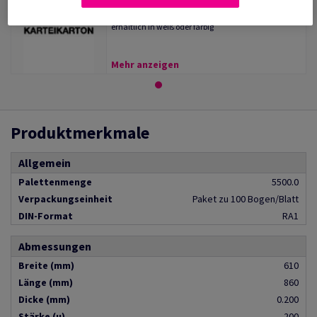
(5 Artikel)
Satinierter Kartei- und Umschlagkarton,
erhältlich in weiß oder farbig
Mehr anzeigen
Produktmerkmale
Allgemein
Palettenmenge
5500.0
Verpackungseinheit
Paket zu 100 Bogen/Blatt
DIN-Format
RA1
Abmessungen
Breite (mm)
610
Länge (mm)
860
Dicke (mm)
0.200
Stärke (µ)
200