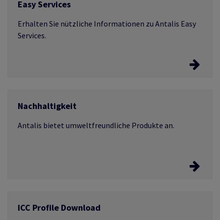
Easy Services
Erfahren Sie mehr zum Service
Erhalten Sie nützliche Informationen zu Antalis Easy
Services.
Easy Services
Nachhaltigkeit
Lassen Sie Produkte individuell gestalten.
Antalis bietet umweltfreundliche Produkte an.
Nachhaltigkeit
ICC Profile Download
Erfahren Sie mehr über Recycling-Produkte und