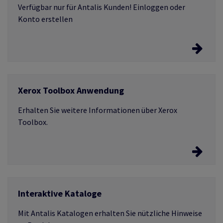
Umweltzertifikate.
Verfügbar nur für Antalis Kunden! Einloggen oder
Konto erstellen
Laden Sie das ICC Profile für Ihr Projekt
herunter
Xerox Toolbox Anwendung
Erfahren Sie mehr
Erhalten Sie weitere Informationen über Xerox
Toolbox.
Die Anwendung
Interaktive Kataloge
Mit Antalis Katalogen erhalten Sie nützliche Hinweise