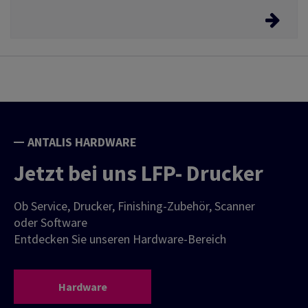
E-Biz Service Angebote
Erleichtern Sie sich Ihre Bestellungen bei Antalis über
unsere E-Biz Service Angebote. Vom 24/7 Webshop,
über EDI Schnittstellen usw.
ANTALIS HARDWARE
Jetzt bei uns LFP- Drucker
Ob Service, Drucker, Finishing-Zubehör, Scanner
oder Software
Entdecken Sie unseren Hardware-Bereich
Hardware