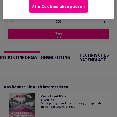
Alle Cookies akzeptieren
Bogen
−
+
TECHNISCHES
PRODUKTINFORMATION
ANLEITUNG
DATENBLATT
Das könnte Sie auch interessieren
Coala Event Walk
(1 Artikel)
Stark geprägtes rutschfestes Vinyl, ausgerüstet
mit einem speziellen Kle...