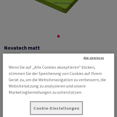
Novatech matt
Alle ablehnen
Wenn Sie auf „Alle Cookies akzeptieren“ klicken,
#559394
stimmen Sie der Speicherung von Cookies auf Ihrem
Novatech, Matt, beidseitig gestrichen, weiss, holzfrei ECF, 135g/m2,
Gerät zu, um die Websitenavigation zu verbessern, die
330mm x 480mm, SB, Paket zu 500 Bogen/Blatt, FSC Mix Credit
Websitenutzung zu analysieren und unsere
Produktinformation
Produkt weiterempfehlen
Marketingbemühungen zu unterstützen.
Listenpreis
Cookie-Einstellungen
AUF LAGER