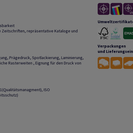
Umweltzertifikat
sbarkeit
Zeitschriften, repräsentative Kataloge und
Verpackungen
und Lieferungsei
gung, Prägedruck, Spotlackierung, Laminierung,
liche Rasterweiten , Eignung für den Druck von
01(Qualitätsmanagment), ISO
itsschutz)