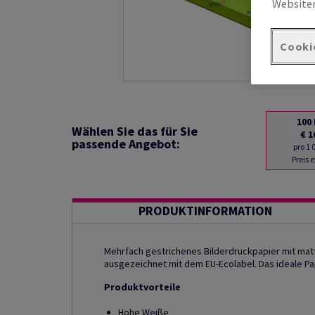
Websiten
Cooki
100
Wählen Sie das für Sie
€ 1
passende Angebot:
pro 1
Preis 
PRODUKTINFORMATION
Mehrfach gestrichenes Bilderdruckpapier mit matte
ausgezeichnet mit dem EU-Ecolabel. Das ideale Pap
Produktvorteile
Hohe Weiße