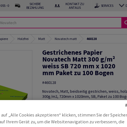
SICHERE
KONTAKT ZU
055 - 0
SERVICES
BEZAHLUNG
ANTALIS
apiere
Holzfrei
Matt
Novatech matt
460128
Gestrichenes Papier
Novatech Matt 300 g/m²
weiss SB 720 mm x 1020
mm Paket zu 100 Bogen
#460128
Novatech, Matt, beidseitig gestrichen, weiss, holz
300g/m2, 720mm x 1020mm, SB, Paket zu 100 Boge
FSC Mix Credit
Muster bestellen
 auf „Alle Cookies akzeptieren“ klicken, stimmen Sie der Speiche
auf Ihrem Gerät zu, um die Websitenavigation zu verbessern, die
Produktinformation
Produkt weite