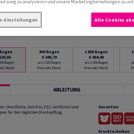
utzung zu analysieren und unsere Marketingbemühungen zu unt
e-Einstellungen
Alle Cookies ak
Bogen
900
Bogen
1 800
Bogen
3
620,00
€ 440,70
€ 404,40
 000 Bogen
pro 1 000 Bogen
pro 1 000 Bogen
p
exkl. MwSt.
Preis exkl. MwSt.
Preis exkl. MwSt.
Pr
ANLEITUNG
r Oberfläche, holzfrei, FSC-zertifiziert und
Garantien
ier für den täglichen Druckauftrag.
Drucktechniken