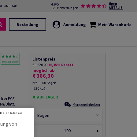
4.9/5
ÜBER
DOWNLOAD
123 Bewertungen
ANTALIS
Bestellung
Anmeldung
Mein Warenkorb
Listenpreis
€ 1 620,00
76,15% Rabatt
möglich ab
€ 386,30
pro 1 000 Bogen
(220 kg )
AUF LAGER
frei ECF,
n/Blatt,
Mengeneinheiten
Alle ablehnen
Bogen
rung von
−
+
rempfehlen