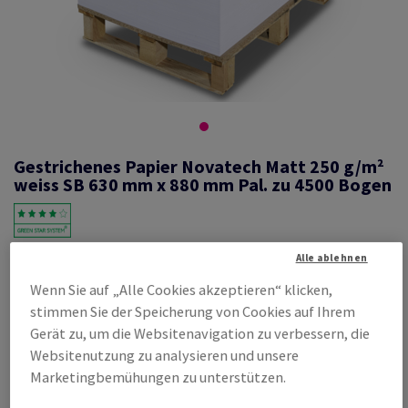
Gestrichenes Papier Novatech Matt 250 g/m²
weiss SB 630 mm x 880 mm Pal. zu 4500 Bogen
#349851
Alle ablehnen
Novatech, Matt, beidseitig gestrichen, weiss, holzfrei ECF, 250g/m2,
Wenn Sie auf „Alle Cookies akzeptieren“ klicken,
630mm x 880mm, SB, Pal. zu 4500 Bogen ungeriest, abgesteckt zu 100
stimmen Sie der Speicherung von Cookies auf Ihrem
Bogen, FSC Mix Credit
Gerät zu, um die Websitenavigation zu verbessern, die
Produktinformation
Produkt weiterempfehlen
Websitenutzung zu analysieren und unsere
Marketingbemühungen zu unterstützen.
Listenpreis