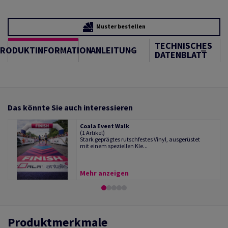
Muster bestellen
TECHNISCHES
PRODUKTINFORMATION
ANLEITUNG
DATENBLATT
Das könnte Sie auch interessieren
Coala Event Walk
(1 Artikel)
Stark geprägtes rutschfestes Vinyl, ausgerüstet
mit einem speziellen Kle...
Mehr anzeigen
Produktmerkmale