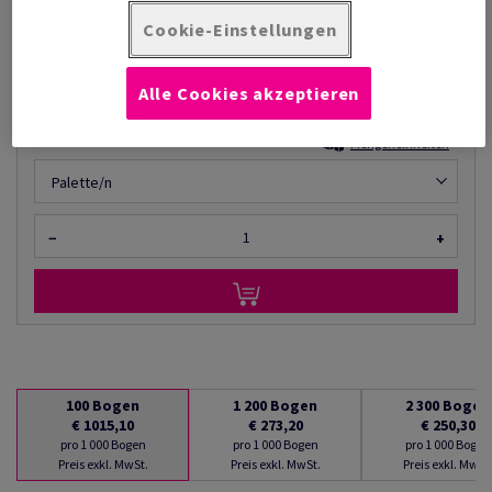
€ 1 015,10
76,47% Rabatt
möglich ab
Cookie-Einstellungen
€ 238,90
pro 1 000 Bogen
(139 kg )
Alle Cookies akzeptieren
AUF LAGER
Mengeneinheiten
Palette/n
−
+
100
Bogen
1 200
Bogen
2 300
Bogen
€ 1015,10
€ 273,20
€ 250,30
pro 1 000 Bogen
pro 1 000 Bogen
pro 1 000 Bogen
Preis exkl. MwSt.
Preis exkl. MwSt.
Preis exkl. MwSt