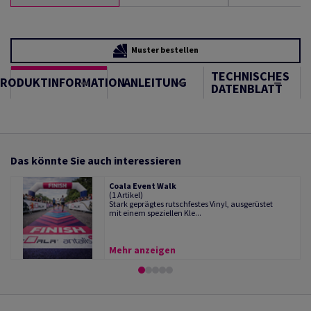
Muster bestellen
TECHNISCHES
PRODUKTINFORMATION
ANLEITUNG
DATENBLATT
Das könnte Sie auch interessieren
Coala Event Walk
(1 Artikel)
Stark geprägtes rutschfestes Vinyl, ausgerüstet
mit einem speziellen Kle...
Mehr anzeigen