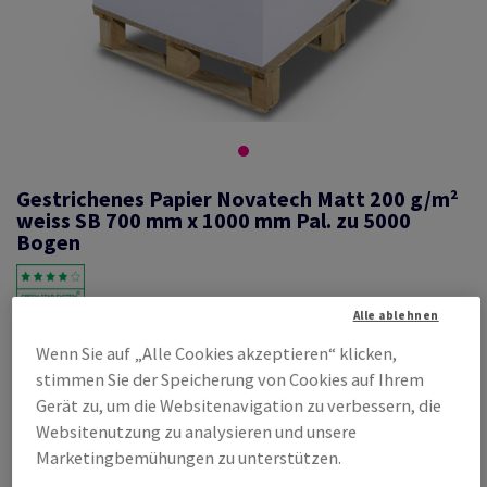
Gestrichenes Papier Novatech Matt 200 g/m²
weiss SB 700 mm x 1000 mm Pal. zu 5000
Bogen
Alle ablehnen
#349193
Wenn Sie auf „Alle Cookies akzeptieren“ klicken,
Novatech, Matt, beidseitig gestrichen, weiss, holzfrei ECF, 200g/m2,
stimmen Sie der Speicherung von Cookies auf Ihrem
700mm x 1000mm, B1, SB, Pal. zu 5000 Bogen ungeriest, abgesteckt
zu 125 Bogen, FSC Mix Credit
Gerät zu, um die Websitenavigation zu verbessern, die
Websitenutzung zu analysieren und unsere
Produktinformation
Produkt weiterempfehlen
Marketingbemühungen zu unterstützen.