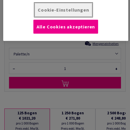
Listenpreis
€ 1 021,20
76,77% Rabatt
Cookie-Einstellungen
möglich ab
€ 237,20
pro 1 000 Bogen
Alle Cookies akzeptieren
(140 kg )
AUF LAGER
Mengeneinheiten
Palette/n
−
+
125
Bogen
1 250
Bogen
2 500
Bogen
€ 1021,20
€ 271,80
€ 248,80
pro 1 000 Bogen
pro 1 000 Bogen
pro 1 000 Bogen
Preis exkl. MwSt.
Preis exkl. MwSt.
Preis exkl. MwSt