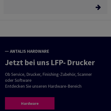
E-Biz Service Angebote
Erleichtern Sie sich Ihre Bestellungen bei Antalis über
unsere E-Biz Service Angebote. Vom 24/7 Webshop,
über EDI Schnittstellen usw.
ANTALIS HARDWARE
Jetzt bei uns LFP- Drucker
Ob Service, Drucker, Finishing-Zubehör, Scanner
oder Software
Entdecken Sie unseren Hardware-Bereich
Hardware