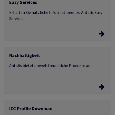
Easy Services
Erfahren Sie mehr zum Service
Erhalten Sie nützliche Informationen zu Antalis Easy
Services.
Easy Services
Nachhaltigkeit
Lassen Sie Produkte individuell gestalten.
Antalis bietet umweltfreundliche Produkte an.
Nachhaltigkeit
ICC Profile Download
Erfahren Sie mehr über Recycling-Produkte und