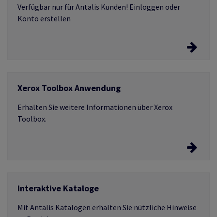
Umweltzertifikate.
Verfügbar nur für Antalis Kunden! Einloggen oder
Konto erstellen
Laden Sie das ICC Profile für Ihr Projekt
herunter
Xerox Toolbox Anwendung
Erfahren Sie mehr
Erhalten Sie weitere Informationen über Xerox
Toolbox.
Die Anwendung
Interaktive Kataloge
Mit Antalis Katalogen erhalten Sie nützliche Hinweise