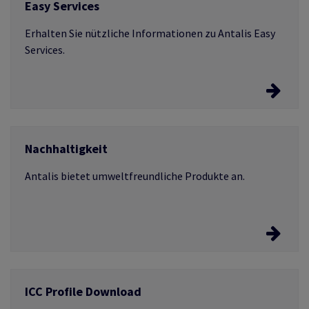
Easy Services
Erfahren Sie mehr zum Service
Erhalten Sie nützliche Informationen zu Antalis Easy
Services.
Easy Services
Nachhaltigkeit
Lassen Sie Produkte individuell gestalten.
Antalis bietet umweltfreundliche Produkte an.
Nachhaltigkeit
ICC Profile Download
Erfahren Sie mehr über Recycling-Produkte und