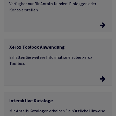
Umweltzertifikate.
Verfügbar nur für Antalis Kunden! Einloggen oder
Konto erstellen
Laden Sie das ICC Profile für Ihr Projekt
herunter
Xerox Toolbox Anwendung
Erfahren Sie mehr
Erhalten Sie weitere Informationen über Xerox
Toolbox.
Die Anwendung
Interaktive Kataloge
Mit Antalis Katalogen erhalten Sie nützliche Hinweise