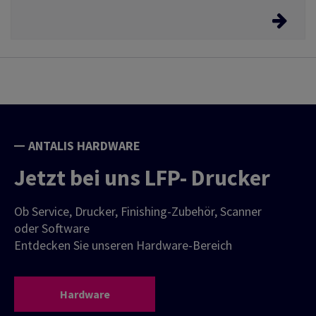
E-Biz Service Angebote
Erleichtern Sie sich Ihre Bestellungen bei Antalis über
unsere E-Biz Service Angebote. Vom 24/7 Webshop,
über EDI Schnittstellen usw.
ANTALIS HARDWARE
Jetzt bei uns LFP- Drucker
Ob Service, Drucker, Finishing-Zubehör, Scanner
oder Software
Entdecken Sie unseren Hardware-Bereich
Hardware