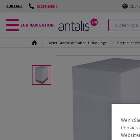
KONTAKT
02234 2
02234-2055 0
ZUR NAVIGATION
Papier, Grafischer Karton, Umschläge
Gestrichene P
Wenn Sie
Cookies 
Websiten