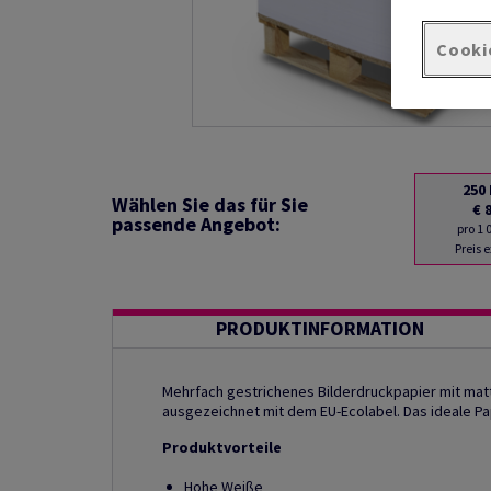
Cooki
250
Wählen Sie das für Sie
€ 
passende Angebot:
pro 1
Preis 
PRODUKTINFORMATION
Mehrfach gestrichenes Bilderdruckpapier mit matte
ausgezeichnet mit dem EU-Ecolabel. Das ideale Pap
Produktvorteile
Hohe Weiße