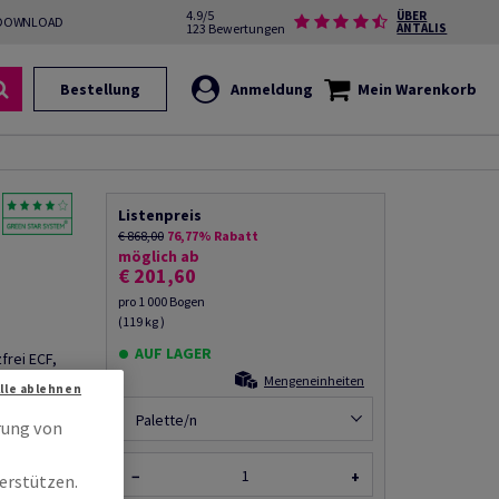
4.9/5
ÜBER
DOWNLOAD
123 Bewertungen
ANTALIS
Bestellung
Anmeldung
Mein Warenkorb
Listenpreis
€ 868,00
76,77% Rabatt
möglich ab
€ 201,60
pro 1 000 Bogen
(119 kg )
AUF LAGER
frei ECF,
Bogen
Mengeneinheiten
Alle ablehnen
it
Palette/n
rung von
−
+
erstützen.
rempfehlen