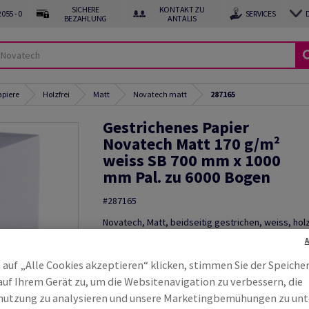
SICHERE
KONTAKT ZU
055 - 0
SERVICES
BEZAHLUNG
ANTALIS
apiere
Holzfrei
Matt
Novatech matt
287165
Gestrichenes Papier
Novatech Matt 170 g/m²
weiss SB 700 mm x 1000
mm Pal. zu 6000 Bogen
#287165
Novatech, Matt, beidseitig gestrichen, weiss, holz
170g/m2, 700mm x 1000mm, B1, SB, Pal. zu 6000 
ungeriest, abgesteckt zu 250 Bogen, FSC Mix Cred
 auf „Alle Cookies akzeptieren“ klicken, stimmen Sie der Speiche
Muster bestellen
auf Ihrem Gerät zu, um die Websitenavigation zu verbessern, die
utzung zu analysieren und unsere Marketingbemühungen zu unt
Produktinformation
Produkt weite