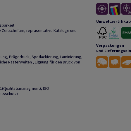
Umweltzertifikat
sbarkeit
Zeitschriften, repräsentative Kataloge und
Verpackungen
und Lieferungsei
gung, Prägedruck, Spotlackierung, Laminierung,
liche Rasterweiten , Eignung für den Druck von
01(Qualitätsmanagment), ISO
itsschutz)