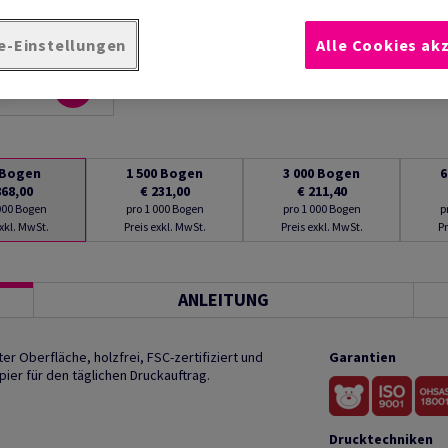
e-Einstellungen
Alle Cookies ak
Bogen
1 500
Bogen
3 000
Bogen
6
868,00
€ 231,00
€ 211,40
 000 Bogen
pro 1 000 Bogen
pro 1 000 Bogen
p
exkl. MwSt.
Preis exkl. MwSt.
Preis exkl. MwSt.
Pr
ANLEITUNG
r Oberfläche, holzfrei, FSC-zertifiziert und
Garantien
ier für den täglichen Druckauftrag.
Drucktechniken