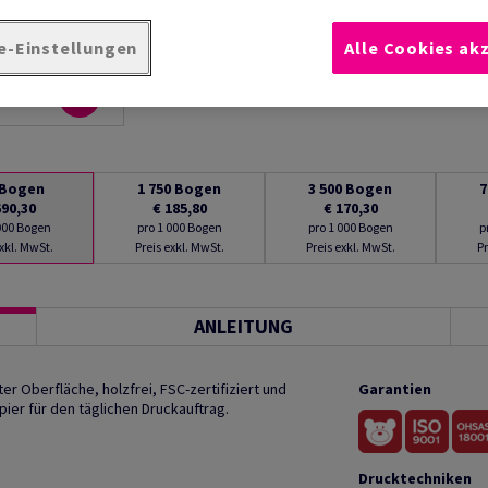
e-Einstellungen
Alle Cookies ak
Bogen
1 750
Bogen
3 500
Bogen
7
690,30
€ 185,80
€ 170,30
 000 Bogen
pro 1 000 Bogen
pro 1 000 Bogen
p
exkl. MwSt.
Preis exkl. MwSt.
Preis exkl. MwSt.
Pr
ANLEITUNG
r Oberfläche, holzfrei, FSC-zertifiziert und
Garantien
ier für den täglichen Druckauftrag.
Drucktechniken