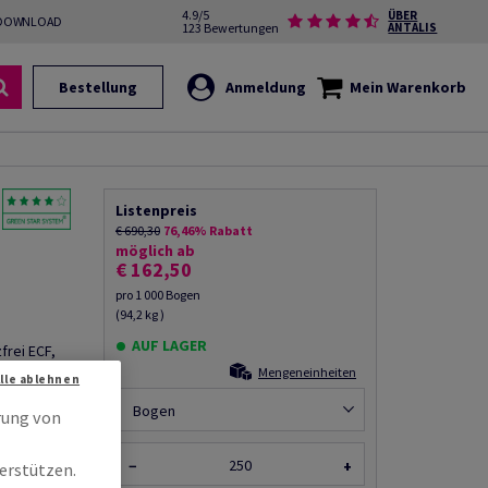
4.9/5
ÜBER
DOWNLOAD
123 Bewertungen
ANTALIS
Bestellung
Anmeldung
Mein Warenkorb
Listenpreis
€ 690,30
76,46% Rabatt
möglich ab
€ 162,50
pro 1 000 Bogen
(94,2 kg )
AUF LAGER
frei ECF,
/Blatt,
Mengeneinheiten
Alle ablehnen
Bogen
rung von
−
+
erstützen.
rempfehlen