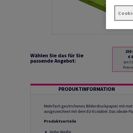
Cooki
250
Wählen Sie das für Sie
€ 
passende Angebot:
pro 1
Preis 
PRODUKTINFORMATION
Mehrfach gestrichenes Bilderdruckpapier mit matte
ausgezeichnet mit dem EU-Ecolabel. Das ideale Pap
Produktvorteile
Hohe Weiße