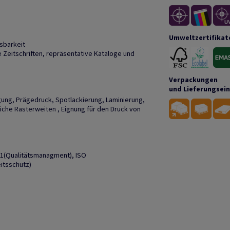
Umweltzertifikat
sbarkeit
Zeitschriften, repräsentative Kataloge und
Verpackungen
und Lieferungsei
gung, Prägedruck, Spotlackierung, Laminierung,
liche Rasterweiten , Eignung für den Druck von
01(Qualitätsmanagment), ISO
itsschutz)