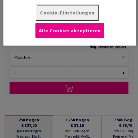
Listenpreis
€ 327,20
76,77% Rabatt
möglich ab
Cookie-Einstellungen
€ 76,00
pro 1 000 Bogen
Alle Cookies akzeptieren
(44,9 kg )
AUF LAGER
Mengeneinheiten
Palette/n
−
+
250
Bogen
3 750
Bogen
7 500
Bogen
€ 327,20
€ 87,10
€ 79,70
pro 1 000 Bogen
pro 1 000 Bogen
pro 1 000 Bogen
Preis exkl. MwSt.
Preis exkl. MwSt.
Preis exkl. MwSt