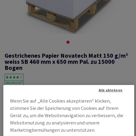
Gestrichenes Papier Novatech Matt 150 g/m²
weiss SB 460 mm x 650 mm Pal. zu 15000
Bogen
Alle ablehnen
#460200
Wenn Sie auf „Alle Cookies akzeptieren“ klicken,
Novatech, Matt, beidseitig gestrichen, weiss, holzfrei ECF, 150g/m2,
460mm x 650mm, SB, Pal. zu 15000 Bogen ungeriest, abgesteckt zu
stimmen Sie der Speicherung von Cookies auf Ihrem
250 Bogen, FSC Mix Credit
Gerät zu, um die Websitenavigation zu verbessern, die
Produktinformation
Produkt weiterempfehlen
Websitenutzung zu analysieren und unsere
Marketingbemühungen zu unterstützen.