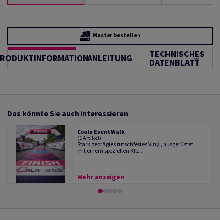
Muster bestellen
TECHNISCHES
PRODUKTINFORMATION
ANLEITUNG
DATENBLATT
Das könnte Sie auch interessieren
Coala Event Walk
(1 Artikel)
Stark geprägtes rutschfestes Vinyl, ausgerüstet
mit einem speziellen Kle...
Mehr anzeigen