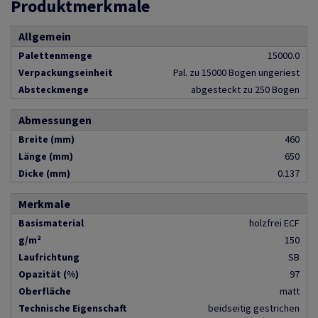
Produktmerkmale
Allgemein
Palettenmenge
15000.0
Verpackungseinheit
Pal. zu 15000 Bogen ungeriest
Absteckmenge
abgesteckt zu 250 Bogen
Abmessungen
Breite (mm)
460
Länge (mm)
650
Dicke (mm)
0.137
Merkmale
Basismaterial
holzfrei ECF
g/m²
150
Laufrichtung
SB
Opazität (%)
97
Oberfläche
matt
Technische Eigenschaft
beidseitig gestrichen