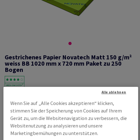
Gestrichenes Papier Novatech Matt 150 g/m²
weiss BB 1020 mm x 720 mm Paket zu 250
Bogen
Alle ablehnen
#460121
Wenn Sie auf „Alle Cookies akzeptieren“ klicken,
Novatech, Matt, beidseitig gestrichen, weiss, holzfrei ECF, 150g/m2,
stimmen Sie der Speicherung von Cookies auf Ihrem
1020mm x 720mm, B1+, BB, Paket zu 250 Bogen/Blatt, FSC Mix Credit
Gerät zu, um die Websitenavigation zu verbessern, die
Produktinformation
Produkt weiterempfehlen
Websitenutzung zu analysieren und unsere
Marketingbemühungen zu unterstützen.
Listenpreis