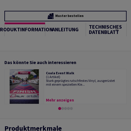
Muster bestellen
TECHNISCHES
PRODUKTINFORMATION
ANLEITUNG
DATENBLATT
Das könnte Sie auch interessieren
Coala Event Walk
(1 Artikel)
Stark geprägtes rutschfestes Vinyl, ausgerüstet
mit einem speziellen Kle...
Mehr anzeigen
Produktmerkmale