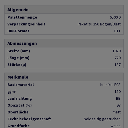
Allgemein
Palettenmenge
6500.0
Verpackungseinheit
Paket zu 250 Bogen/Blatt
DIN-Format
B1+
Abmessungen
Breite (mm)
1020
Länge (mm)
720
Stärke (µ)
137
Merkmale
Basismaterial
holzfrei ECF
g/m²
150
Laufrichtung
BB
Opazität (%)
97
Oberfläche
matt
Technische Eigenschaft
beidseitig gestrichen
Grundfarbe
weiss