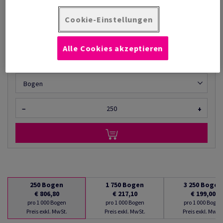
€ 806,80
76,46% Rabatt
möglich ab
€ 189,90
Cookie-Einstellungen
pro 1 000 Bogen
(110 kg )
Alle Cookies akzeptieren
AUF LAGER
Mengeneinheiten
Bogen
−
+
250
Bogen
1 750
Bogen
3 250
Bogen
€ 806,80
€ 217,10
€ 199,00
pro 1 000 Bogen
pro 1 000 Bogen
pro 1 000 Bogen
Preis exkl. MwSt.
Preis exkl. MwSt.
Preis exkl. MwSt