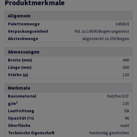
Produktmerkmale
Allgemein
Palettenmenge
14500.0
Verpackungseinheit
Pal. zu 14500 Bogen ungeriest
Absteckmenge
abgesteckt zu 250 Bogen
Abmessungen
Breite (mm)
440
Länge (mm)
630
Stärke (µ)
120
Merkmale
Basismaterial
holzfrei ECF
g/m²
135
Laufrichtung
SB
Opazität (%)
96
Oberfläche
matt
Technische Eigenschaft
beidseitig gestrichen