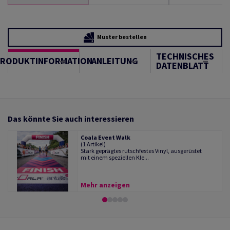
Muster bestellen
TECHNISCHES
PRODUKTINFORMATION
ANLEITUNG
DATENBLATT
Das könnte Sie auch interessieren
Coala Event Walk
(1 Artikel)
Stark geprägtes rutschfestes Vinyl, ausgerüstet
mit einem speziellen Kle...
Mehr anzeigen