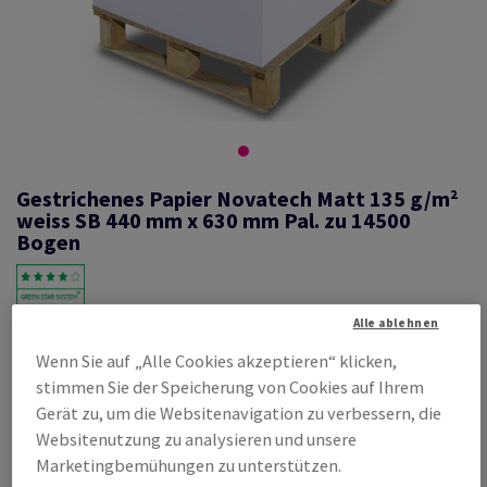
Gestrichenes Papier Novatech Matt 135 g/m²
weiss SB 440 mm x 630 mm Pal. zu 14500
Bogen
Alle ablehnen
#460153
Wenn Sie auf „Alle Cookies akzeptieren“ klicken,
Novatech, Matt, beidseitig gestrichen, weiss, holzfrei ECF, 135g/m2,
440mm x 630mm, SB, Pal. zu 14500 Bogen ungeriest, abgesteckt zu
stimmen Sie der Speicherung von Cookies auf Ihrem
250 Bogen, FSC Mix Credit
Gerät zu, um die Websitenavigation zu verbessern, die
Produktinformation
Produkt weiterempfehlen
Websitenutzung zu analysieren und unsere
Marketingbemühungen zu unterstützen.