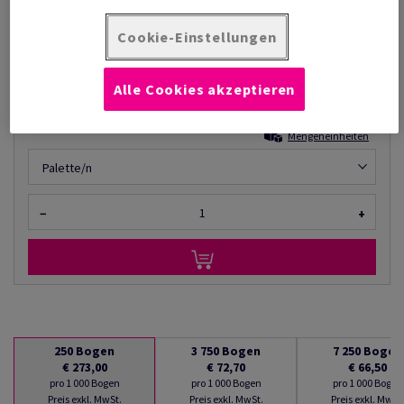
Listenpreis
€ 273,00
76,78% Rabatt
möglich ab
Cookie-Einstellungen
€ 63,40
pro 1 000 Bogen
Alle Cookies akzeptieren
(37,4 kg )
AUF LAGER
Mengeneinheiten
Palette/n
−
+
250
Bogen
3 750
Bogen
7 250
Bogen
€ 273,00
€ 72,70
€ 66,50
pro 1 000 Bogen
pro 1 000 Bogen
pro 1 000 Bogen
Preis exkl. MwSt.
Preis exkl. MwSt.
Preis exkl. MwSt