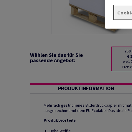
Cooki
250
Wählen Sie das für Sie
€ 
passende Angebot:
pro 1
Preis 
PRODUKTINFORMATION
Mehrfach gestrichenes Bilderdruckpapier mit matte
ausgezeichnet mit dem EU-Ecolabel. Das ideale Pap
Produktvorteile
Hohe Weiße