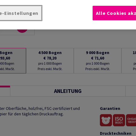
Produktinformation
Produkt weite
e-Einstellungen
Alle Cookies ak
Bogen
4 500
Bogen
9 000
Bogen
1
293,60
€ 78,20
€ 71,60
 000 Bogen
pro 1 000 Bogen
pro 1 000 Bogen
p
exkl. MwSt.
Preis exkl. MwSt.
Preis exkl. MwSt.
Pr
ANLEITUNG
r Oberfläche, holzfrei, FSC-zertifiziert und
Garantien
ier für den täglichen Druckauftrag.
Drucktechniken