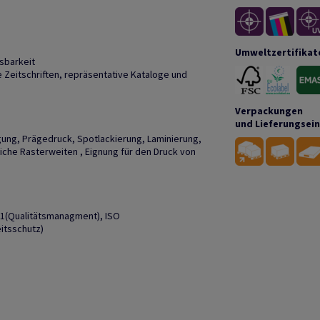
Umweltzertifikat
sbarkeit
Zeitschriften, repräsentative Kataloge und
Verpackungen
und Lieferungsei
gung, Prägedruck, Spotlackierung, Laminierung,
liche Rasterweiten , Eignung für den Druck von
01(Qualitätsmanagment), ISO
itsschutz)