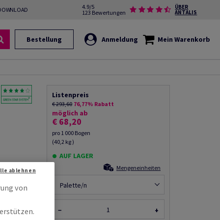
4.9/5
ÜBER
DOWNLOAD
123 Bewertungen
ANTALIS
Bestellung
Anmeldung
Mein Warenkorb
Listenpreis
€ 293,60
76,77% Rabatt
möglich ab
€ 68,20
pro 1 000 Bogen
(40,2 kg )
AUF LAGER
Mengeneinheiten
frei ECF,
Alle ablehnen
Bg
Palette/n
rung von
it
−
+
erstützen.