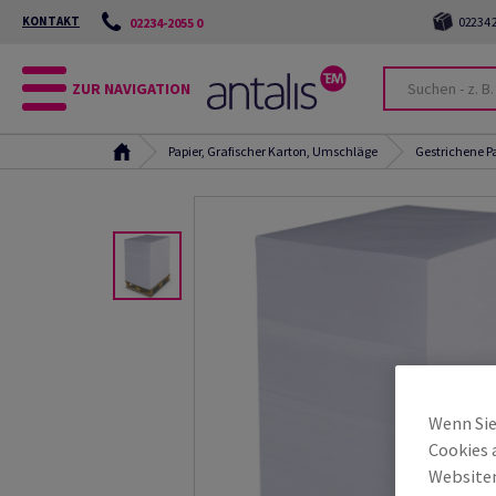
KONTAKT
02234 2
02234-2055 0
ZUR NAVIGATION
Papier, Grafischer Karton, Umschläge
Gestrichene P
Wenn Sie
Cookies 
Websiten