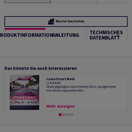
Muster bestellen
TECHNISCHES
PRODUKTINFORMATION
ANLEITUNG
DATENBLATT
Das könnte Sie auch interessieren
Coala Event Walk
(1 Artikel)
Stark geprägtes rutschfestes Vinyl, ausgerüstet
mit einem speziellen Kle...
Mehr anzeigen