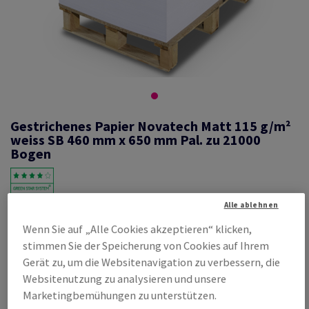
Gestrichenes Papier Novatech Matt 115 g/m²
weiss SB 460 mm x 650 mm Pal. zu 21000
Bogen
Alle ablehnen
#460197
Wenn Sie auf „Alle Cookies akzeptieren“ klicken,
Novatech, Matt, beidseitig gestrichen, weiss, holzfrei ECF, 115g/m2,
460mm x 650mm, SB, Pal. zu 21000 Bogen ungeriest, abgesteckt zu
stimmen Sie der Speicherung von Cookies auf Ihrem
250 Bogen, FSC Mix Credit
Gerät zu, um die Websitenavigation zu verbessern, die
Produktinformation
Produkt weiterempfehlen
Websitenutzung zu analysieren und unsere
Marketingbemühungen zu unterstützen.