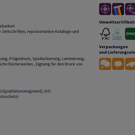
Umweltzertifikat
sbarkeit
Zeitschriften, repräsentative Kataloge und
Verpackungen
und Lieferungsei
gung, Prägedruck, Spotlackierung, Laminierung,
liche Rasterweiten , Eignung für den Druck von
01(Qualitätsmanagment), ISO
itsschutz)