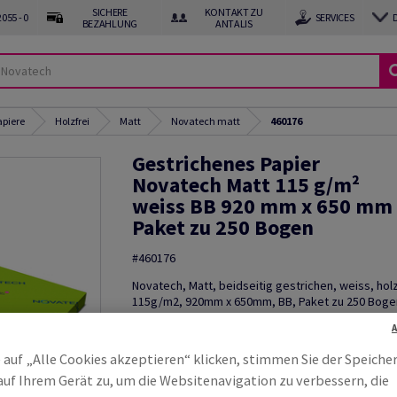
SICHERE
KONTAKT ZU
055 - 0
SERVICES
BEZAHLUNG
ANTALIS
apiere
Holzfrei
Matt
Novatech matt
460176
Gestrichenes Papier
Novatech Matt 115 g/m²
weiss BB 920 mm x 650 mm
Paket zu 250 Bogen
#460176
Novatech, Matt, beidseitig gestrichen, weiss, holz
115g/m2, 920mm x 650mm, BB, Paket zu 250 Bogen
FSC Mix Credit
Muster bestellen
 auf „Alle Cookies akzeptieren“ klicken, stimmen Sie der Speiche
auf Ihrem Gerät zu, um die Websitenavigation zu verbessern, die
Produktinformation
Produkt weite