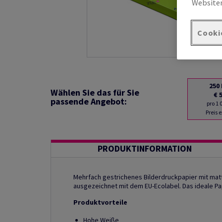
Websiten
Cooki
250
Wählen Sie das für Sie
€ 
passende Angebot:
pro 1
Preis 
PRODUKTINFORMATION
Mehrfach gestrichenes Bilderdruckpapier mit matte
ausgezeichnet mit dem EU-Ecolabel. Das ideale Pap
Produktvorteile
Hohe Weiße