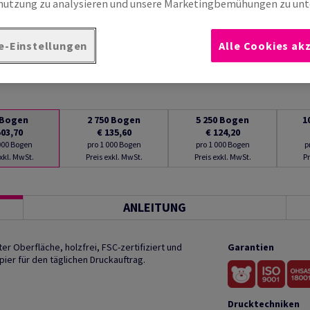
utzung zu analysieren und unsere Marketingbemühungen zu unt
e-Einstellungen
Alle Cookies ak
Bogen
2 750
Bogen
5 250
Bogen
1
503,70
€ 135,60
€ 124,20
 000 Bogen
pro 1 000 Bogen
pro 1 000 Bogen
p
exkl. MwSt.
Preis exkl. MwSt.
Preis exkl. MwSt.
Pr
ANLEITUNG
r Oberfläche, holzfrei, FSC-zertifiziert und
Garantien
ier für den täglichen Druckauftrag.
Drucktechniken