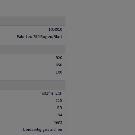
10500.0
Paket zu 250 Bogen/Blatt
920
650
100
holzfrei ECF
115
BB
94
matt
beidseitig gestrichen