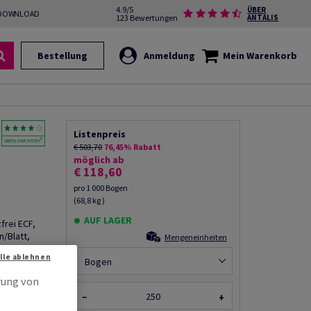
4.9/5
ÜBER
DOWNLOAD
123 Bewertungen
ANTALIS
Bestellung
Anmeldung
Mein Warenkorb
Listenpreis
€ 503,70
76,45% Rabatt
möglich ab
€ 118,60
pro 1 000 Bogen
(68,8 kg )
AUF LAGER
frei ECF,
/Blatt,
Mengeneinheiten
Alle ablehnen
Bogen
rung von
−
+
rempfehlen