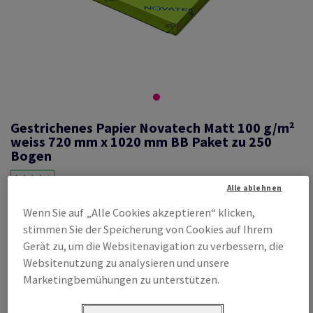
Gestrichenes Papier Novatech Matt 100 g/m²
weiss 720 mm x 1020 mm BB Paket zu 250
Bogen
Alle ablehnen
Wenn Sie auf „Alle Cookies akzeptieren“ klicken,
#460119
stimmen Sie der Speicherung von Cookies auf Ihrem
Novatech, Matt, beidseitig gestrichen, weiss, holzfrei ECF, 100g/m2,
Gerät zu, um die Websitenavigation zu verbessern, die
1020mm x 720mm, BB, Paket zu 250 Bogen/Blatt, FSC Mix Credit
Websitenutzung zu analysieren und unsere
Produktinformation
Produkt weiterempfehlen
Marketingbemühungen zu unterstützen.
Promotion: Sonderposten