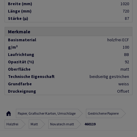
Breite (mm)
1020
Länge (mm)
720
Stärke (µ)
87
Merkmale
Basismaterial
holzfrei ECF
g/m²
100
Laufrichtung
BB
Opazität (%)
92
Oberfläche
matt
Technische Eigenschaft
beidseitig gestrichen
Grundfarbe
weiss
Druckeignung
Offset
Papier, Grafischer Karton, Umschläge
Gestrichene Papiere
Holzfrei
Matt
Novatech matt
460119