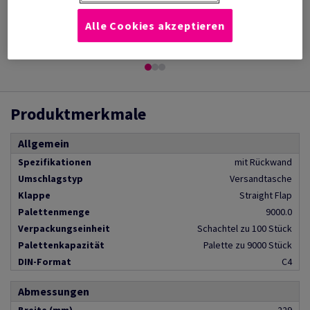
Transparente Abedeckfolie aus Polyethylen,
schütz ihr Transportgut vor W...
Alle Cookies akzeptieren
Mehr anzeigen
Produktmerkmale
Allgemein
Spezifikationen
mit Rückwand
Umschlagstyp
Versandtasche
Klappe
Straight Flap
Palettenmenge
9000.0
Verpackungseinheit
Schachtel zu 100 Stück
Palettenkapazität
Palette zu 9000 Stück
DIN-Format
C4
Abmessungen