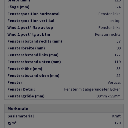
Breite (mm)
229
Länge (mm)
324
Fensterposition horizontal
Fenster links
Fensterposition vertikal
on top
Wind.1 post° flap at top
Fenster links
Wind.1 post° lg at btm
Fenster rechts
Fensterabstand rechts (mm)
57
Fensterbreite (mm)
90
Fensterabstand links (mm)
177
Fensterabstand unten (mm)
119
Fensterhöhe (mm)
55
Fensterabstand oben (mm)
55
Fenster
Vertical
Fenster Detail
Fenster mit abgerundeten Ecken
Fenstergröße (mm)
90mm x 55mm
Merkmale
Basismaterial
Kraft
g/m²
120