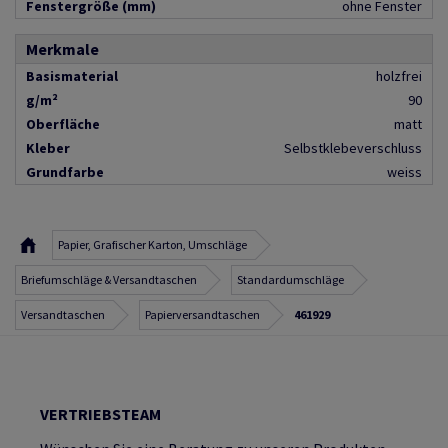
Fenstergröße (mm)
ohne Fenster
Merkmale
Basismaterial
holzfrei
g/m²
90
Oberfläche
matt
Kleber
Selbstklebeverschluss
Grundfarbe
weiss
Papier, Grafischer Karton, Umschläge
Briefumschläge & Versandtaschen
Standardumschläge
Versandtaschen
Papierversandtaschen
461929
VERTRIEBSTEAM