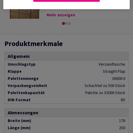
Mehr anzeigen
Produktmerkmale
Allgemein
Umschlagstyp
Versandtasche
Klappe
Straight Flap
Palettenmenge
36000.0
Verpackungseinheit
Schachtel zu 500 Stück
Palettenkapazität
Palette zu 33000 Stück
DIN-Format
B5
Abmessungen
Breite (mm)
176
Länge (mm)
250