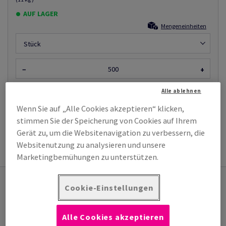
AUF LAGER
Mengeneinheiten
Stück
−
+
Alle ablehnen
Wenn Sie auf „Alle Cookies akzeptieren“ klicken,
stimmen Sie der Speicherung von Cookies auf Ihrem
Gerät zu, um die Websitenavigation zu verbessern, die
PRODUKTINFORMATION
Websitenutzung zu analysieren und unsere
Marketingbemühungen zu unterstützen.
Das könnte Sie auch interessieren
Cookie-Einstellungen
PE-Palettenabdeckfolien
(1 Artikel)
Alle Cookies akzeptieren
Transparente Abedeckfolie aus Polyethylen,
schütz ihr Transportgut vor W...