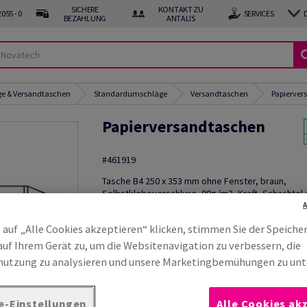
SICHERE
KONTAKT ZU
055 - 0
SERVICES
BEZAHLUNG
ANTALIS
ge & Versandtaschen
Standardumschläge
Versandtaschen
Papierver
Papierversandtaschen
#461919
Tasche B4 250 x 353 mm ohne Fenster, braun,
Selbstklebeverschluss, 90g/m2, Kraft, Schachtel 
Stück, Palette zu 22500 Stück
 auf „Alle Cookies akzeptieren“ klicken, stimmen Sie der Speiche
Produktinformation
Produkt weite
auf Ihrem Gerät zu, um die Websitenavigation zu verbessern, die
utzung zu analysieren und unsere Marketingbemühungen zu unt
e-Einstellungen
Alle Cookies ak