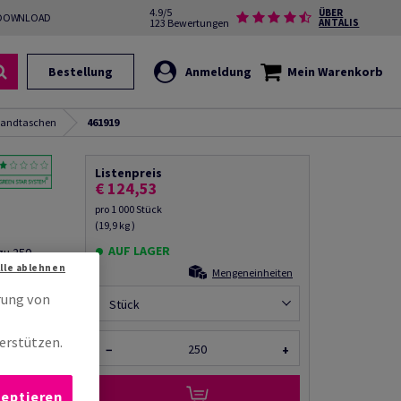
4.9/5
ÜBER
DOWNLOAD
123 Bewertungen
ANTALIS
Bestellung
Anmeldung
Mein Warenkorb
sandtaschen
461919
Listenpreis
€ 124,53
pro 1 000 Stück
(19,9 kg )
AUF LAGER
zu 250
Alle ablehnen
Mengeneinheiten
rung von
rempfehlen
Stück
erstützen.
−
+
zeptieren