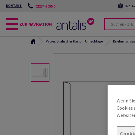
KONTAKT
02234 2
02234-2055 0
ZUR NAVIGATION
Papier, Grafischer Karton, Umschläge
Briefumschlä
Wenn Sie
Cookies 
Websiten
Cooki