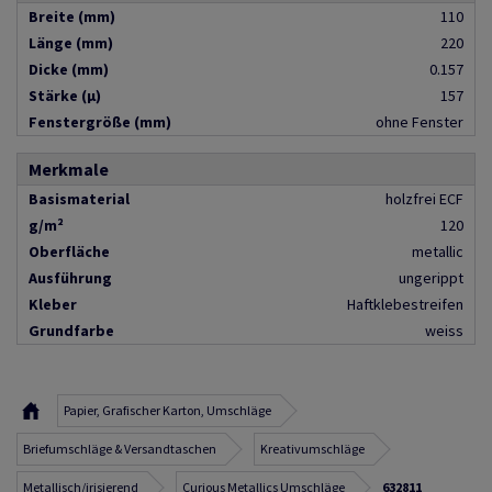
Breite (mm)
110
Länge (mm)
220
Dicke (mm)
0.157
Stärke (µ)
157
Fenstergröße (mm)
ohne Fenster
Merkmale
Basismaterial
holzfrei ECF
g/m²
120
Oberfläche
metallic
Ausführung
ungerippt
Kleber
Haftklebestreifen
Grundfarbe
weiss
Papier, Grafischer Karton, Umschläge
Briefumschläge & Versandtaschen
Kreativumschläge
Metallisch/irisierend
Curious Metallics Umschläge
632811