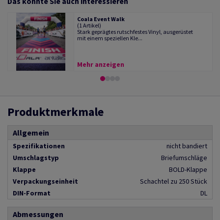
Das könnte Sie auch interessieren
Coala Event Walk
(1 Artikel)
Stark geprägtes rutschfestes Vinyl, ausgerüstet
mit einem speziellen Kle...
Mehr anzeigen
Produktmerkmale
Allgemein
Spezifikationen
nicht bandiert
Umschlagstyp
Briefumschläge
Klappe
BOLD-Klappe
Verpackungseinheit
Schachtel zu 250 Stück
DIN-Format
DL
Abmessungen