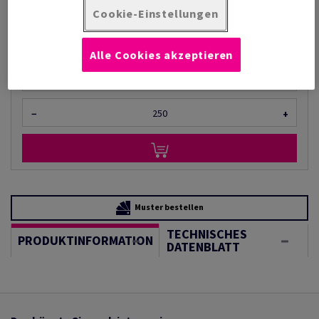
pro 1 000 Stück
Cookie-Einstellungen
(6,79 kg )
AUF LAGER
Mengeneinheiten
Alle Cookies akzeptieren
Stück
−
+
Muster bestellen
TECHNISCHES
PRODUKTINFORMATION
DATENBLATT