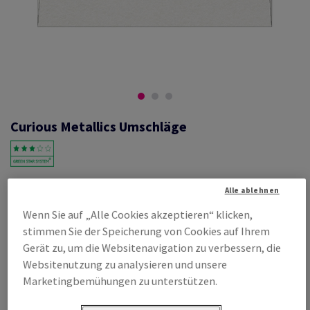
Curious Metallics Umschläge
#632811
Alle ablehnen
Curious Metallics DL 220 x 110 mm, nicht bandiert ohne Fenster,
Wenn Sie auf „Alle Cookies akzeptieren“ klicken,
157µm,, metallic, Ice Silver, Haftklebestreifen, 120g/m2, holzfrei ECF,
Schachtel zu 250 Stück, FSC Mix Credit
stimmen Sie der Speicherung von Cookies auf Ihrem
Gerät zu, um die Websitenavigation zu verbessern, die
Produktinformation
Produkt weiterempfehlen
Websitenutzung zu analysieren und unsere
Marketingbemühungen zu unterstützen.
Listenpreis
€ 249,31