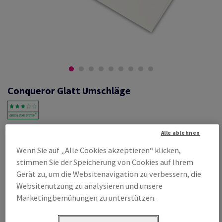
Conqueror Glatt Umschläge
#628329
Alle ablehnen
Conqueror Glatt C6 162 x 114 mm bandiert, ohne Fenster,, oyster,
Wenn Sie auf „Alle Cookies akzeptieren“ klicken,
Haftklebestreifen, 120g/m2, woodfree ECF with 15% cotton,
stimmen Sie der Speicherung von Cookies auf Ihrem
Schachtel zu 500 Stück, FSC Mix Credit
Gerät zu, um die Websitenavigation zu verbessern, die
Produktinformation
Produkt weiterempfehlen
Websitenutzung zu analysieren und unsere
Marketingbemühungen zu unterstützen.
Listenpreis
€ 238,14