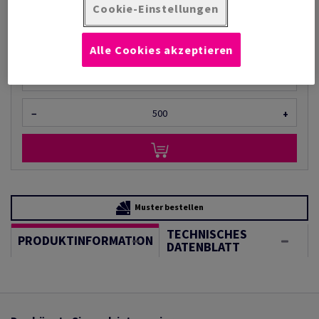
pro 1 000 Stück
Cookie-Einstellungen
(4,99 kg )
LIEFERZEIT 2-3 TAGE
Alle Cookies akzeptieren
Mengeneinheiten
Stück
−
+
Muster bestellen
TECHNISCHES
PRODUKTINFORMATION
DATENBLATT