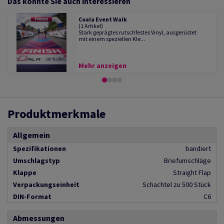
Das könnte Sie auch interessieren
Coala Event Walk
(1 Artikel)
Stark geprägtes rutschfestes Vinyl, ausgerüstet
mit einem speziellen Kle...
Mehr anzeigen
Produktmerkmale
Allgemein
Spezifikationen
bandiert
Umschlagstyp
Briefumschläge
Klappe
Straight Flap
Verpackungseinheit
Schachtel zu 500 Stück
DIN-Format
C6
Abmessungen