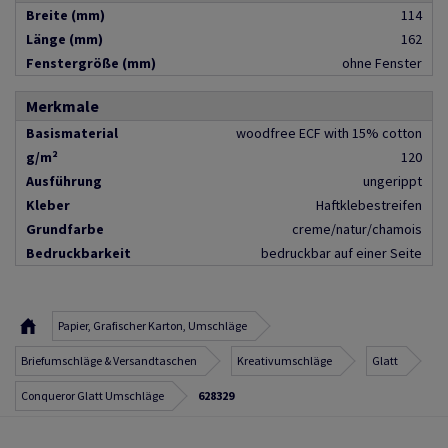
Breite (mm)
114
Länge (mm)
162
Fenstergröße (mm)
ohne Fenster
Merkmale
Basismaterial
woodfree ECF with 15% cotton
g/m²
120
Ausführung
ungerippt
Kleber
Haftklebestreifen
Grundfarbe
creme/natur/chamois
Bedruckbarkeit
bedruckbar auf einer Seite
Papier, Grafischer Karton, Umschläge
Briefumschläge & Versandtaschen
Kreativumschläge
Glatt
Conqueror Glatt Umschläge
628329