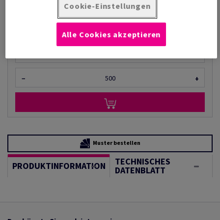
pro 1 000 Stück
Cookie-Einstellungen
(6,53 kg )
LIEFERZEIT 2-3 TAGE
Alle Cookies akzeptieren
Mengeneinheiten
Stück
−
+
Muster bestellen
TECHNISCHES
PRODUKTINFORMATION
DATENBLATT