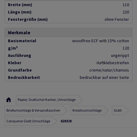
Breite (mm)
110
Länge (mm)
220
Fenstergröße (mm)
ohne Fenster
Merkmale
Basismaterial
woodfree ECF with 15% cotton
g/m²
120
Ausführung
ungerippt
Kleber
Haftklebestreifen
Grundfarbe
creme/natur/chamois
Bedruckbarkeit
bedruckbar auf einer Seite
Papier, Grafischer Karton, Umschläge
Briefumschläge & Versandtaschen
Kreativumschläge
Glatt
Conqueror Glatt Umschläge
628328