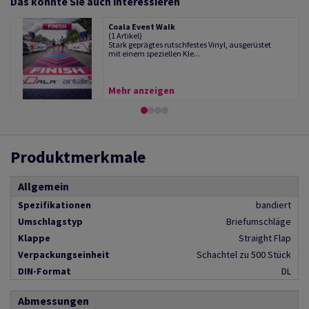
Das könnte Sie auch interessieren
Coala Event Walk
(1 Artikel)
Stark geprägtes rutschfestes Vinyl, ausgerüstet
mit einem speziellen Kle...
Mehr anzeigen
Produktmerkmale
Allgemein
Spezifikationen
bandiert
Umschlagstyp
Briefumschläge
Klappe
Straight Flap
Verpackungseinheit
Schachtel zu 500 Stück
DIN-Format
DL
Abmessungen