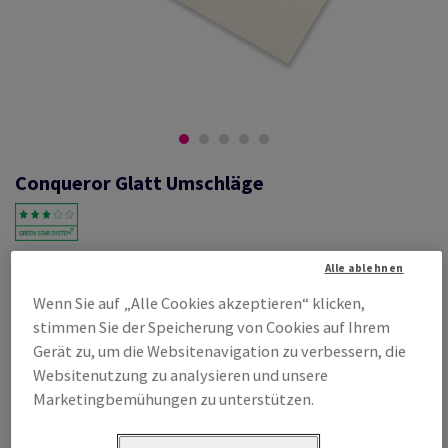
Conqueror Glatt Umschläge
#628328
Alle ablehnen
Conqueror Glatt DL 220 x 110 mm bandiert, ohne Fenster,, oyster,
Wenn Sie auf „Alle Cookies akzeptieren“ klicken,
Haftklebestreifen, 120g/m2, woodfree ECF with 15% cotton,
stimmen Sie der Speicherung von Cookies auf Ihrem
Schachtel zu 500 Stück, FSC Mix Credit
Gerät zu, um die Websitenavigation zu verbessern, die
Produktinformation
Produkt weiterempfehlen
Websitenutzung zu analysieren und unsere
Marketingbemühungen zu unterstützen.
Listenpreis
€ 242,36