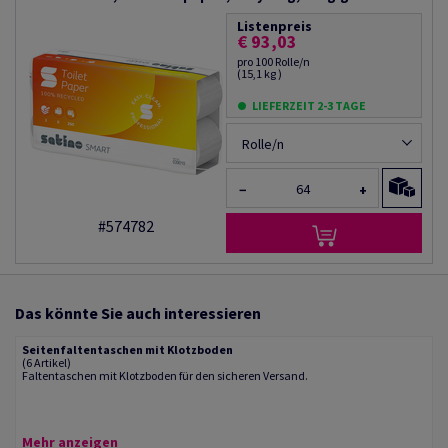
Listenpreis
€ 93,03
pro 100 Rolle/n
(15,1 kg )
LIEFERZEIT 2-3 TAGE
Rolle/n
−
+
#574782
Das könnte Sie auch interessieren
Seitenfaltentaschen mit Klotzboden
(6 Artikel)
Faltentaschen mit Klotzboden für den sicheren Versand.
Mehr anzeigen