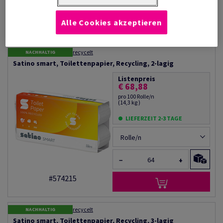
Waschräumen
Produktinformation
Alle Cookies akzeptieren
Produkt weiterempfehlen
Filter
recycelt
NACHHALTIG
Satino smart, Toilettenpapier, Recycling, 2-lagig
Listenpreis
€ 68,88
pro 100 Rolle/n
(14,3 kg )
LIEFERZEIT 2-3 TAGE
Rolle/n
−
+
#574215
recycelt
NACHHALTIG
Satino smart, Toilettenpapier, Recycling, 3-lagig