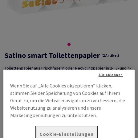
Satino smart Toilettenpapier
(2 Artikel)
Toilettenpapier aus Frischfasern oder Recyclingpapier in 2-, 3- und 4-
lagiger Qualität. Ob hochweiß und extrem saugstark oder naturweiß
Alle ablehnen
und einfach funktionell, wir haben immer das richtige für Sie.
Wenn Sie auf „Alle Cookies akzeptieren“ klicken,
Produktvorteile
Zusätzliche
stimmen Sie der Speicherung von Cookies auf Ihrem
Produktbeschreibung
100% Recycling
Toilettenpapier in Kleinrollen
Gerät zu, um die Websitenavigation zu verbessern, die
Blauer Engel & EU Ecolabel
Websitenutzung zu analysieren und unsere
2-lagig oder 3-lagig, mit Prägung
zertifiziert
Marketingbemühungen zu unterstützen.
Reissfest und angenehm
Passend für herkömmliche WC-
Anwendungen
Rollenhalter
Cookie-Einstellungen
Ausstattung von Toiletten und