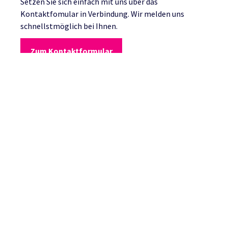
Setzen Sie sich einfach mit uns über das
Kontaktfomular in Verbindung. Wir melden uns
schnellstmöglich bei Ihnen.
Zum Kontaktformular
UNSERE ALLGEMEINEN GESCHÄFTSBEDINGUNGEN
Hier finden Sie unsere allgemeinen
Geschäftsbedingungen (AGBs).
Zu unseren AGBs