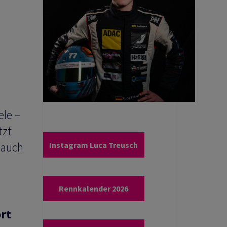
ele –
tzt
 auch
Instagram Luca Treusch
Rennkalender 2026
rt