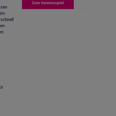
Zum Gewinnspiel
sten
eim
schnell
lom
en
ür