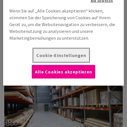
Alle ablehnen
Verlagern Sie die Aufbewahrung in unser Logistikzentrum. Wir
Wenn Sie auf „Alle Cookies akzeptieren“ klicken,
unterstützen Sie beim Wareneingang, bei der Ladevorbereitung
stimmen Sie der Speicherung von Cookies auf Ihrem
und beim Versand. Erhalten Sie Zugang zu massgeschneiderten
Gerät zu, um die Websitenavigation zu verbessern, die
Lagerlösungen für Ihre individuellen Bedürfnisse. Profitieren Sie
Websitenutzung zu analysieren und unsere
von unserem kompetenten Team, das selbst im Umgang mit
Marketingbemühungen zu unterstützen.
empfindlichen oder sensiblen Medien über viel Erfahrung
verfügt.
Cookie-Einstellungen
Alle Cookies akzeptieren