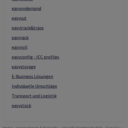
easyondemand
easycut
easytrack&trace
easyrack
easyroll
easyconfig - ICC profiles
easystorage
E-Business Lösungen
Individuelle Umschläge
Transport und Logistik
easystock
Home
Inspirationen & Bereiche
Visuelle Kommunikation
Service