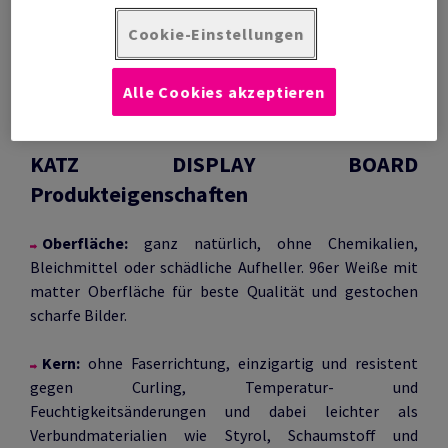
Musterbox anfordern!
Cookie-Einstellungen
Zu den Produkten!
Alle Cookies akzeptieren
Produktbroschüre (PDF)
KATZ DISPLAY BOARD
Produkteigenschaften
Oberfläche:
ganz natürlich, ohne Chemikalien,
Bleichmittel oder schädliche Aufheller. 96er Weiße mit
matter Oberfläche für beste Qualität und gestochen
scharfe Bilder.
Kern:
ohne Faserrichtung, einzigartig und resistent
gegen Curling, Temperatur- und
Feuchtigkeitsänderungen und dabei leichter als
Verbundmaterialien wie Styrol, Schaumstoff und