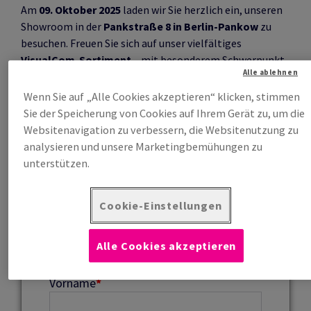
Am
09. Oktober 2025
laden wir Sie herzlich ein, unseren
Showroom in der
Pankstraße 8 in Berlin-Pankow
zu
besuchen. Freuen Sie sich auf unser vielfältiges
VisualCom-Sortiment
– mit besonderem Schwerpunkt
Alle ablehnen
auf unsere umfangreiche Hardware-Auswahl.
Wenn Sie auf „Alle Cookies akzeptieren“ klicken, stimmen
Freuen Sie sich schon jetzt auf einen spannenden Tag
Sie der Speicherung von Cookies auf Ihrem Gerät zu, um die
voller Informationen, Innovationen und lebendigem
Websitenavigation zu verbessern, die Websitenutzung zu
Austausch mit Expertinnen und Experten der Hersteller,
analysieren und unsere Marketingbemühungen zu
unserem Vertriebs- und Technikteam sowie Kolleginnen
unterstützen.
und Kollegen aus der Branche.
Cookie-Einstellungen
Anrede
*
Alle Cookies akzeptieren
Vorname
*