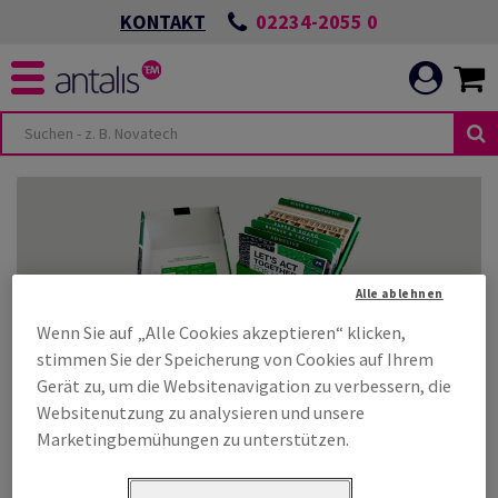
02234-2055 0
KONTAKT
Alle ablehnen
Wenn Sie auf „Alle Cookies akzeptieren“ klicken,
stimmen Sie der Speicherung von Cookies auf Ihrem
Fragen Sie die SwitchGreen Box an
Gerät zu, um die Websitenavigation zu verbessern, die
Websitenutzung zu analysieren und unsere
Marketingbemühungen zu unterstützen.
Unsere Experten stehen zu Ihrer Verfügung, um Ihnen die
SwitchGreen Box vorzustellen und Ihnen die Auswahl
umweltfreundlicher Materialien für Ihre Projekte im Bereich