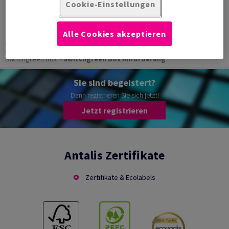
Cookie-Einstellungen
der visuellen Kommunikation zu erleichtern.
Alle Cookies akzeptieren
Home
Inspirationen & Bereiche
Visuelle Kommunikation
Umwelt
Nachhaltige Alternativen im Bereich visuelle Kommunikation
Switchgreen Box
Switchgreen Box Anforderung
Sie sind begeistert?
Dann registrieren Sie sich jetzt!
Jetzt registrieren
Antalis Zertifikate
Zertifikate & Ecolabels