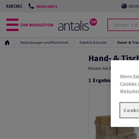
KONTAKT
02234 2
02234-2055 0
ZUR NAVIGATION
Verpackungen und Maschinen
Zubehör & Geräte
Hand- & Tis
Hand- & Tisc
Rüsten Sie Ihre Packtische
Wenn Sie
1
Ergebnisse
Cookies 
Websiten
Cooki