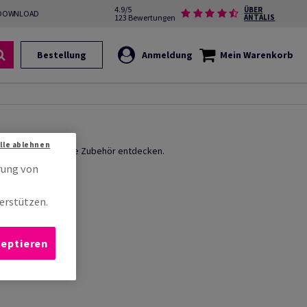
4.9/5
ÜBER
DOWNLOAD
123 Bewertungen
ANTALIS
Bestellung
Anmeldung
Mein Warenkorb
Alle ablehnen
n Antalis angebotene Zubehör entdecken.
rung von
erstützen.
zeptieren