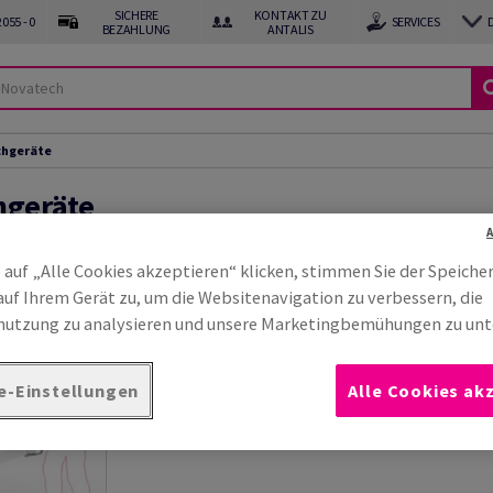
SICHERE
KONTAKT ZU
055 - 0
SERVICES
BEZAHLUNG
ANTALIS
chgeräte
hgeräte
 aus und machen Sie Ihre Gerätetische noch praktischer, indem Sie das vo
 auf „Alle Cookies akzeptieren“ klicken, stimmen Sie der Speiche
auf Ihrem Gerät zu, um die Websitenavigation zu verbessern, die
utzung zu analysieren und unsere Marketingbemühungen zu unt
e-Einstellungen
Alle Cookies ak