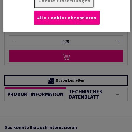
Cookie-Einstellungen
(175 kg )
ARTIKEL IN BESCHAFFUNG
Mengeneinheiten
Alle Cookies akzeptieren
Bogen
−
+
Muster bestellen
TECHNISCHES
PRODUKTINFORMATION
DATENBLATT
Das könnte Sie auch interessieren