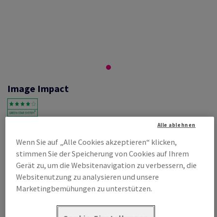
Image Impact
Alle ablehnen
#458589
Wenn Sie auf „Alle Cookies akzeptieren“ klicken,
Image, Impact, weiss, holzfrei ECF, 250g/m2, 1000mm x 700mm, B1,
BB, Paket zu 125 Bogen/Blatt, FSC Mix Credit
stimmen Sie der Speicherung von Cookies auf Ihrem
Gerät zu, um die Websitenavigation zu verbessern, die
Produktinformation
Produkt weiterempfehlen
Websitenutzung zu analysieren und unsere
Marketingbemühungen zu unterstützen.
Listenpreis
€ 1 191,63
pro 1 000 Bogen