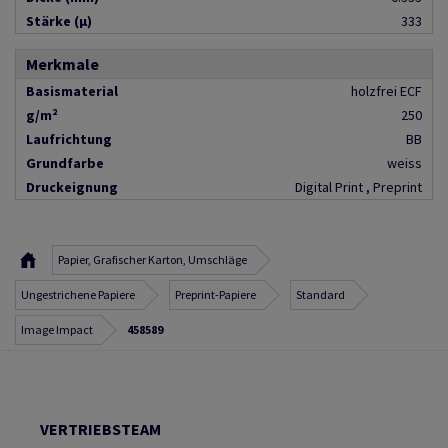
Stärke (µ)
333
Merkmale
Basismaterial
holzfrei ECF
g/m²
250
Laufrichtung
BB
Grundfarbe
weiss
Druckeignung
Digital Print , Preprint
Papier, Grafischer Karton, Umschläge
Ungestrichene Papiere
Preprint-Papiere
Standard
Image Impact
458589
VERTRIEBSTEAM