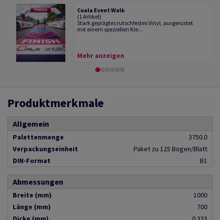
Coala Event Walk
(1 Artikel)
Stark geprägtes rutschfestes Vinyl, ausgerüstet
mit einem speziellen Kle...
Mehr anzeigen
Produktmerkmale
Allgemein
Palettenmenge
3750.0
Verpackungseinheit
Paket zu 125 Bogen/Blatt
DIN-Format
B1
Abmessungen
Breite (mm)
1000
Länge (mm)
700
Dicke (mm)
0.333