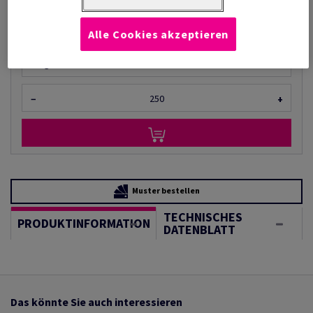
(46,1 kg )
LIEFERZEIT 2-3 TAGE
Alle Cookies akzeptieren
Mengeneinheiten
Bogen
−
+
Muster bestellen
TECHNISCHES
PRODUKTINFORMATION
DATENBLATT
Das könnte Sie auch interessieren