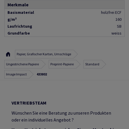
Merkmale
Basismaterial
holzfrei ECF
g/m²
160
Laufrichtung
SB
Grundfarbe
weiss
Papier, Grafischer Karton, Umschläge
Ungestrichene Papiere
Preprint-Papiere
Standard
Image Impact
433802
VERTRIEBSTEAM
Wünschen Sie eine Beratung zu unseren Produkten
oder ein individuelles Angebot ?