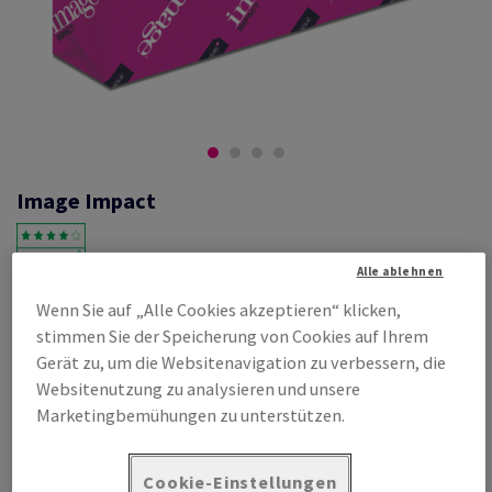
Image Impact
Alle ablehnen
#433802
Wenn Sie auf „Alle Cookies akzeptieren“ klicken,
Image, Impact, weiss, holzfrei ECF, 160g/m2, 450mm x 640mm, SRA2,
stimmen Sie der Speicherung von Cookies auf Ihrem
SB, Paket zu 250 Bogen/Blatt, FSC Mix Credit
Gerät zu, um die Websitenavigation zu verbessern, die
Produktinformation
Produkt weiterempfehlen
Websitenutzung zu analysieren und unsere
Marketingbemühungen zu unterstützen.
Listenpreis
€ 317,93
pro 1 000 Bogen
Cookie-Einstellungen