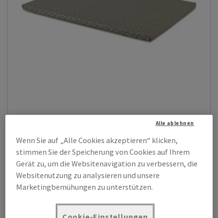
Astralux One-Sided Card
Alle ablehnen
Astralux One-sided Card ist ein einseitig gussgestrichenes
Wenn Sie auf „Alle Cookies akzeptieren“ klicken,
Karton mit hohem Glanz und h...
stimmen Sie der Speicherung von Cookies auf Ihrem
Gerät zu, um die Websitenavigation zu verbessern, die
Zeige Produkte
(8)
Websitenutzung zu analysieren und unsere
Marketingbemühungen zu unterstützen.
Cookie-Einstellungen