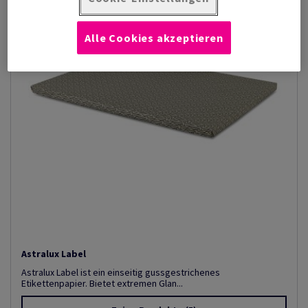
Alle Cookies akzeptieren
Astralux Label
Astralux Label ist ein einseitig gussgestrichenes
Etikettenpapier. Bietet extremen Glan...