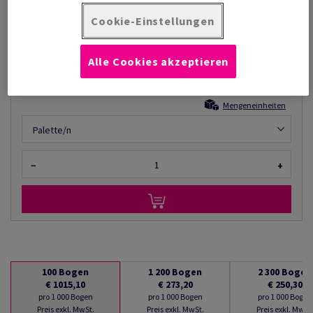
Listenpreis
€ 1 015,10
76,47% Rabatt
Cookie-Einstellungen
möglich ab
€ 238,90
pro 1 000 Bogen
Alle Cookies akzeptieren
(139 kg )
AUF LAGER
Mengeneinheiten
Palette/n
−
+
100
Bogen
1 200
Bogen
2 300
Bogen
€ 1015,10
€ 273,20
€ 250,30
pro 1 000 Bogen
pro 1 000 Bogen
pro 1 000 Bogen
Preis exkl. MwSt.
Preis exkl. MwSt.
Preis exkl. MwSt