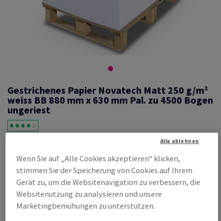
Gestrichenes Papier Novatech Matt 250 g/m²
weiss BB 880 mm x 630 mm Pal. zu 4500 Bogen
ungeriest
Alle ablehnen
#325015
Wenn Sie auf „Alle Cookies akzeptieren“ klicken,
Novatech, Matt, beidseitig gestrichen, weiss, holzfrei ECF, 250g/m2,
stimmen Sie der Speicherung von Cookies auf Ihrem
880mm x 630mm, BB, Pal. zu 4500 Bogen ungeriest, abgesteckt zu 100
Gerät zu, um die Websitenavigation zu verbessern, die
Bogen, FSC Mix Credit
Websitenutzung zu analysieren und unsere
Produktinformation
Produkt weiterempfehlen
Marketingbemühungen zu unterstützen.