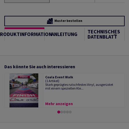
Muster bestellen
TECHNISCHES
PRODUKTINFORMATION
ANLEITUNG
DATENBLATT
Das könnte Sie auch interessieren
Coala Event Walk
(1 Artikel)
Stark geprägtes rutschfestes Vinyl, ausgerüstet
mit einem speziellen Kle...
Mehr anzeigen