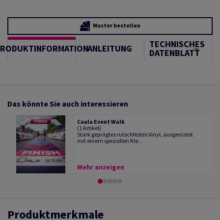
Muster bestellen
TECHNISCHES
PRODUKTINFORMATION
ANLEITUNG
DATENBLATT
Das könnte Sie auch interessieren
Coala Event Walk
(1 Artikel)
Stark geprägtes rutschfestes Vinyl, ausgerüstet
mit einem speziellen Kle...
Mehr anzeigen
Produktmerkmale