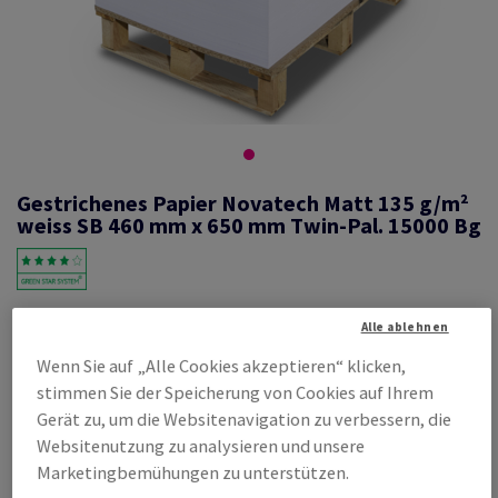
Gestrichenes Papier Novatech Matt 135 g/m²
weiss SB 460 mm x 650 mm Twin-Pal. 15000 Bg
#460199
Alle ablehnen
Novatech, Matt, beidseitig gestrichen, weiss, holzfrei ECF, 135g/m2,
Wenn Sie auf „Alle Cookies akzeptieren“ klicken,
460mm x 650mm, SB, Twin-Pal.zu 15000 Bg ungeriest, abgesteckt zu
250 Bogen, FSC Mix Credit
stimmen Sie der Speicherung von Cookies auf Ihrem
Gerät zu, um die Websitenavigation zu verbessern, die
Produktinformation
Produkt weiterempfehlen
Websitenutzung zu analysieren und unsere
Marketingbemühungen zu unterstützen.
Listenpreis