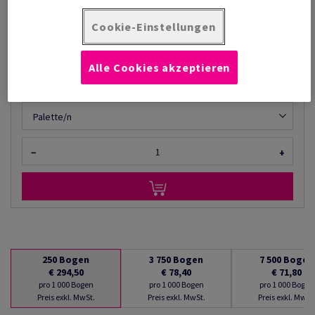
€ 294,50
76,77% Rabatt
möglich ab
€ 68,40
Cookie-Einstellungen
pro 1 000 Bogen
(40,4 kg )
Alle Cookies akzeptieren
AUF LAGER
Mengeneinheiten
Palette/n
−
+
250
Bogen
3 750
Bogen
7 500
Bogen
€ 294,50
€ 78,40
€ 71,80
pro 1 000 Bogen
pro 1 000 Bogen
pro 1 000 Bogen
Preis exkl. MwSt.
Preis exkl. MwSt.
Preis exkl. MwSt