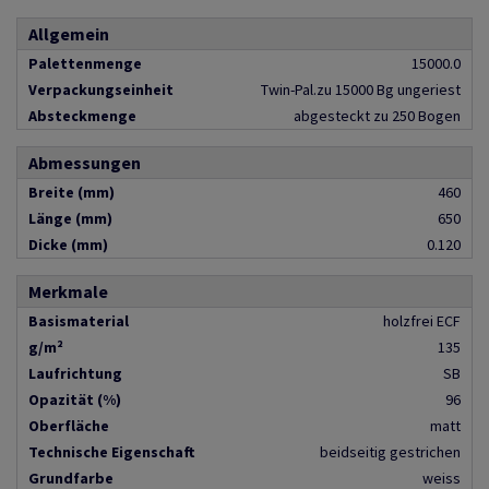
Allgemein
Palettenmenge
15000.0
Verpackungseinheit
Twin-Pal.zu 15000 Bg ungeriest
Absteckmenge
abgesteckt zu 250 Bogen
Abmessungen
Breite (mm)
460
Länge (mm)
650
Dicke (mm)
0.120
Merkmale
Basismaterial
holzfrei ECF
g/m²
135
Laufrichtung
SB
Opazität (%)
96
Oberfläche
matt
Technische Eigenschaft
beidseitig gestrichen
Grundfarbe
weiss