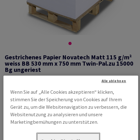
Gestrichenes Papier Novatech Matt 115 g/m²
weiss BB 530 mm x 750 mm Twin-Pal.zu 15000
Bg ungeriest
Alle ablehnen
Wenn Sie auf „Alle Cookies akzeptieren“ klicken,
#559217
stimmen Sie der Speicherung von Cookies auf Ihrem
Novatech, Matt, beidseitig gestrichen, weiss, holzfrei ECF, 115g/m2,
Gerät zu, um die Websitenavigation zu verbessern, die
750mm x 530mm, BB, Twin-Pal.zu 15000 Bg ungeriest, FSC Mix Credit
Websitenutzung zu analysieren und unsere
Produktinformation
Produkt weiterempfehlen
Marketingbemühungen zu unterstützen.
Promotion: Sonderposten