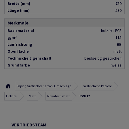
Breite (mm)
750
Länge (mm)
530
Merkmale
Basismaterial
holzfrei ECF
g/m²
115
Laufrichtung
BB
Oberfläche
matt
Technische Eigenschaft
beidseitig gestrichen
Grundfarbe
weiss
Papier, Grafischer Karton, Umschläge
Gestrichene Papiere
Holzfrei
Matt
Novatech matt
559217
VERTRIEBSTEAM