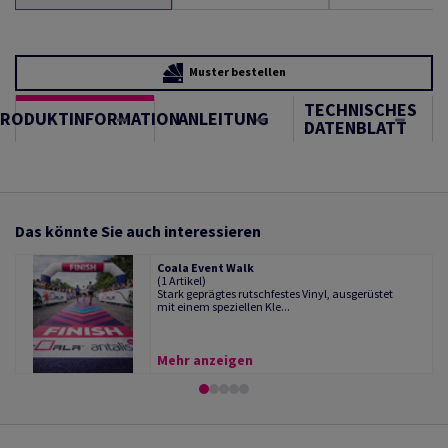
Muster bestellen
TECHNISCHES
PRODUKTINFORMATION
ANLEITUNG
DATENBLATT
Das könnte Sie auch interessieren
Coala Event Walk
(1 Artikel)
Stark geprägtes rutschfestes Vinyl, ausgerüstet
mit einem speziellen Kle...
Mehr anzeigen