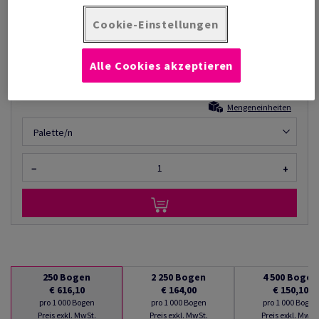
Listenpreis
€ 616,10
76,77% Rabatt
Cookie-Einstellungen
möglich ab
€ 143,10
pro 1 000 Bogen
Alle Cookies akzeptieren
(84,5 kg )
LIEFERZEIT 2-3 TAGE
Mengeneinheiten
Palette/n
−
+
250
Bogen
2 250
Bogen
4 500
Bogen
€ 616,10
€ 164,00
€ 150,10
pro 1 000 Bogen
pro 1 000 Bogen
pro 1 000 Bogen
Preis exkl. MwSt.
Preis exkl. MwSt.
Preis exkl. MwSt