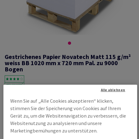
Gestrichenes Papier Novatech Matt 115 g/m²
weiss BB 1020 mm x 720 mm Pal. zu 9000
Bogen
Alle ablehnen
#293643
Wenn Sie auf „Alle Cookies akzeptieren“ klicken,
Novatech, Matt, beidseitig gestrichen, weiss, holzfrei ECF, 115g/m2,
stimmen Sie der Speicherung von Cookies auf Ihrem
1020mm x 720mm, B1+, BB, Pal. zu 9000 Bogen ungeriest, abgesteckt
zu 250 Bogen, FSC Mix Credit
Gerät zu, um die Websitenavigation zu verbessern, die
Websitenutzung zu analysieren und unsere
Produktinformation
Produkt weiterempfehlen
Marketingbemühungen zu unterstützen.