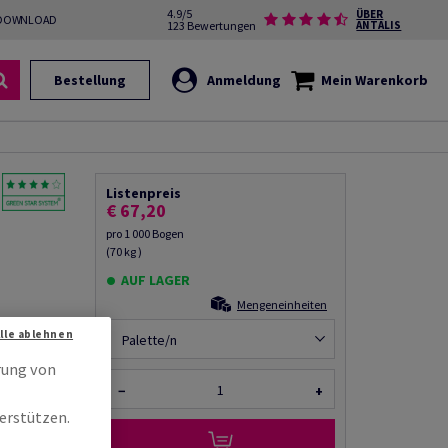
4.9/5
ÜBER
DOWNLOAD
123 Bewertungen
ANTALIS
Bestellung
Anmeldung
Mein Warenkorb
Listenpreis
€ 67,20
pro 1 000 Bogen
(70 kg )
AUF LAGER
Mengeneinheiten
frei ECF,
Alle ablehnen
 Bogen
Palette/n
it
rung von
−
+
erstützen.