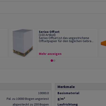
Serixo Offset
(103 Artikel)
Serixo Offset ist das ungestrichene
Offsetpapier für den täglichen Gebra...
Mehr anzeigen
Merkmale
10000.0
Basismaterial
Pal. zu 10000 Bogen ungeriest
g/m²
abgesteckt zu 250 Bogen
Laufrichtung