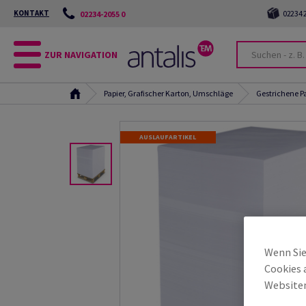
KONTAKT
02234 2
02234-2055 0
ZUR NAVIGATION
Papier, Grafischer Karton, Umschläge
Gestrichene P
AUSLAUFARTIKEL
Wenn Sie
Cookies 
Websiten