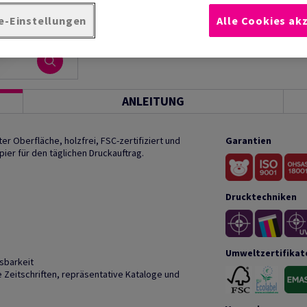
e-Einstellungen
Alle Cookies ak
Produktinformation
Produkt weite
ANLEITUNG
r Oberfläche, holzfrei, FSC-zertifiziert und
Garantien
ier für den täglichen Druckauftrag.
Drucktechniken
Umweltzertifikat
sbarkeit
Zeitschriften, repräsentative Kataloge und