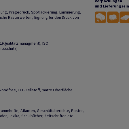
Verpackungen
und Lieferungsei
gung, Prägedruck, Spotlackierung, Laminierung,
liche Rasterweiten , Eignung für den Druck von
01(Qualitätsmanagment), ISO
itsschutz)
Woodfree, ECF-Zellstoff, matte Oberfläche.
grammhefte, Atlanten, Geschäftsberichte, Poster,
er, Lexika, Schulbücher, Zeitschriften etc