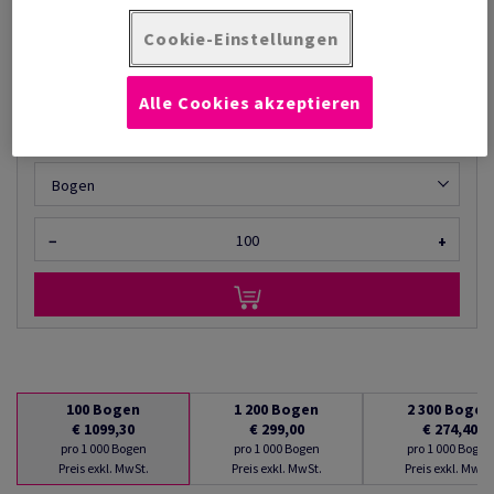
€ 1 099,30
76,16% Rabatt
möglich ab
Cookie-Einstellungen
€ 262,10
pro 1 000 Bogen
(150 kg )
Alle Cookies akzeptieren
AUF LAGER
Mengeneinheiten
Bogen
−
+
100
Bogen
1 200
Bogen
2 300
Bogen
€ 1099,30
€ 299,00
€ 274,40
pro 1 000 Bogen
pro 1 000 Bogen
pro 1 000 Bogen
Preis exkl. MwSt.
Preis exkl. MwSt.
Preis exkl. MwSt