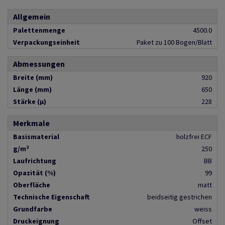
Allgemein
Palettenmenge
4500.0
Verpackungseinheit
Paket zu 100 Bogen/Blatt
Abmessungen
Breite (mm)
920
Länge (mm)
650
Stärke (µ)
228
Merkmale
Basismaterial
holzfrei ECF
g/m²
250
Laufrichtung
BB
Opazität (%)
99
Oberfläche
matt
Technische Eigenschaft
beidseitig gestrichen
Grundfarbe
weiss
Druckeignung
Offset