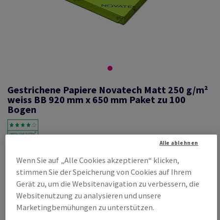
Gestrichene Papiere Novatech Matt 250 g/m²
weiss BB 920 mm x 650 mm Paket zu 100
Bogen
Alle ablehnen
#460188
Wenn Sie auf „Alle Cookies akzeptieren“ klicken,
Novatech, Matt, beidseitig gestrichen, weiss, holzfrei ECF, 250g/m2,
stimmen Sie der Speicherung von Cookies auf Ihrem
920mm x 650mm, BB, Paket zu 100 Bogen/Blatt, FSC Mix Credit
Gerät zu, um die Websitenavigation zu verbessern, die
Produktinformation
Produkt weiterempfehlen
Websitenutzung zu analysieren und unsere
Marketingbemühungen zu unterstützen.
Listenpreis