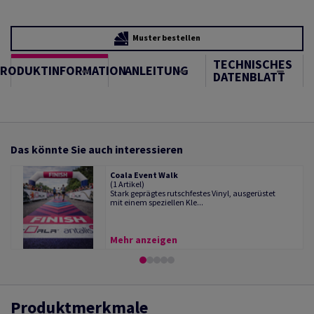
Muster bestellen
TECHNISCHES
PRODUKTINFORMATION
ANLEITUNG
DATENBLATT
Das könnte Sie auch interessieren
Coala Event Walk
(1 Artikel)
Stark geprägtes rutschfestes Vinyl, ausgerüstet
mit einem speziellen Kle...
Mehr anzeigen
Produktmerkmale